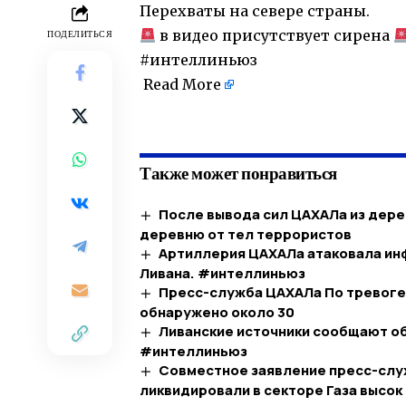
Перехваты на севере страны.
в видео присутствует сирена
ПОДЕЛИТЬСЯ
#интеллиньюз
Read More
​
Также может понравиться
После вывода сил ЦАХАЛа из дере
деревню от тел террористов
Артиллерия ЦАХАЛа атаковала инф
Ливана. #интеллиньюз
Пресс-служба ЦАХАЛа По тревоге, 
обнаружено около 30
Ливанские источники сообщают об 
#интеллиньюз
Совместное заявление пресс-слу
ликвидировали в секторе Газа высок