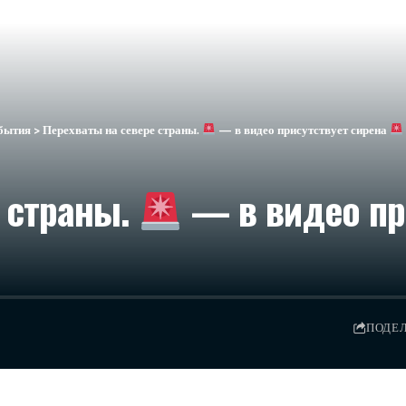
бытия
>
Перехваты на севере страны.
— в видео присутствует сирена
 страны.
— в видео пр
ПОДЕ