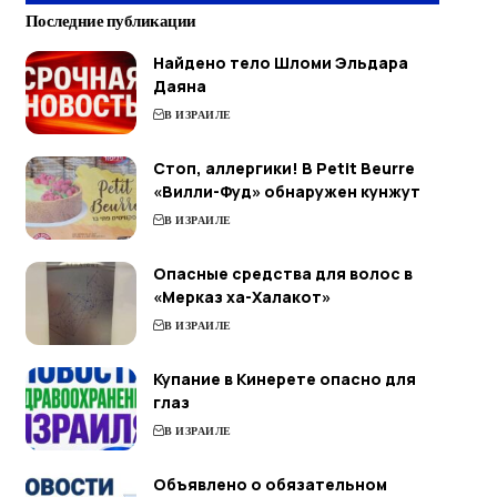
Последние публикации
Найдено тело Шломи Эльдара
Даяна
В ИЗРАИЛЕ
Стоп, аллергики! В Petit Beurre
«Вилли-Фуд» обнаружен кунжут
В ИЗРАИЛЕ
Опасные средства для волос в
«Мерказ ха-Халакот»
В ИЗРАИЛЕ
Купание в Кинерете опасно для
глаз
В ИЗРАИЛЕ
Объявлено о обязательном