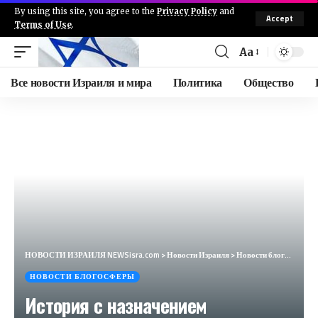
By using this site, you agree to the
Privacy Policy
and
Accept
Terms of Use
.
Aa
Все новости Израиля и мира
Политика
Общество
НОВОСТИ ИЗРАИЛЯ NEWSisra.com
>
Новости Израиля
>
Новости блогосферы
НОВОСТИ БЛОГОСФЕРЫ
История с назначением