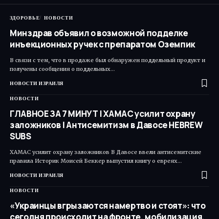
ЗДОРОВЬЕ
НОВОСТИ
Минздрав объявил о возможной подделке
инъекционных ручек с препаратом Оземпик
В связи с тем, что в продаже был обнаружен поддельный продукт и
получены сообщения о поддельных…
НОВОСТИ ИЗРАИЛЯ
НОВОСТИ
ГЛАВНОЕ ЗА 7 МИНУТ | ХАМАС усилит охрану
заложников | Антисемитизм в Давосе HEBREW
SUBS
ХАМАС усилит охрану заложников В Давосе ввели антисемитские
правила Историк Моисей Беккер выпустил книгу о евреях…
НОВОСТИ ИЗРАИЛЯ
НОВОСТИ
«Украинцы вгрызаются намертво и стоят»: что
сегодня происходит на фронте, мобилизация,