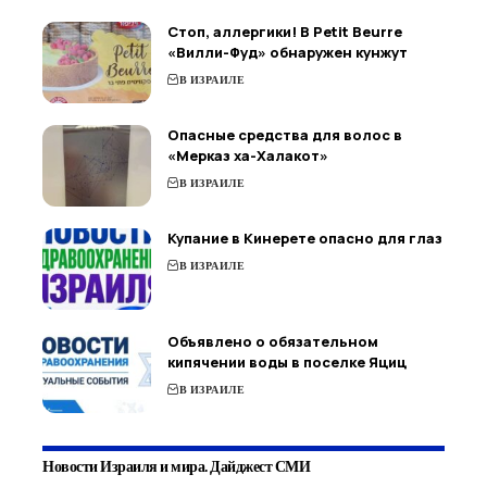
Стоп, аллергики! В Petit Beurre
«Вилли-Фуд» обнаружен кунжут
В ИЗРАИЛЕ
Опасные средства для волос в
«Мерказ ха-Халакот»
В ИЗРАИЛЕ
Купание в Кинерете опасно для глаз
В ИЗРАИЛЕ
Объявлено о обязательном
кипячении воды в поселке Яциц
В ИЗРАИЛЕ
Новости Израиля и мира. Дайджест СМИ