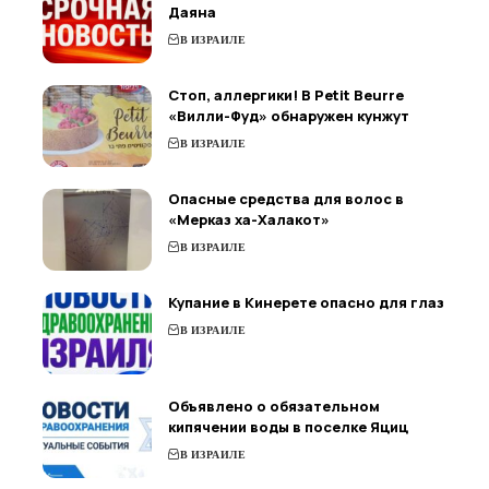
Даяна
В ИЗРАИЛЕ
Стоп, аллергики! В Petit Beurre
«Вилли-Фуд» обнаружен кунжут
В ИЗРАИЛЕ
Опасные средства для волос в
«Мерказ ха-Халакот»
В ИЗРАИЛЕ
Купание в Кинерете опасно для глаз
В ИЗРАИЛЕ
Объявлено о обязательном
кипячении воды в поселке Яциц
В ИЗРАИЛЕ