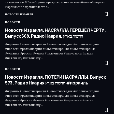
заложникам В Гуш-Эционе предотвратили автомобильный теракт
Израильское правительство…
НОВОСТИ ИЗРАИЛЯ
НОВОСТИ
Новости Израиля. НАСРАЛЛА ПЕРЕШЁЛ ЧЕРТУ.
Выпуск 568. Радио Наария. חדשות בארץ
#израиль #новостиизраиля #новостисегодня #израильсегодня
#новости #радионаария #новостиизраиля #новостиизраиль
#украина #россия #умань #паломники #иерусалим #цахал
#нетаньягу #нетаньяху…
НОВОСТИ
Новости Израиля. ПОТЕРИ НАСРАЛЛЫ. Выпуск
573. Радио Наария חדשות בארץ #израиль
#израиль #новостиизраиля #новостисегодня #израильсегодня
#новости #радионаария #новостиизраиля #новостиизраиль
#украина #россия #умань #паломники #иерусалим #цахал
#нетаньягу #нетаньяху…