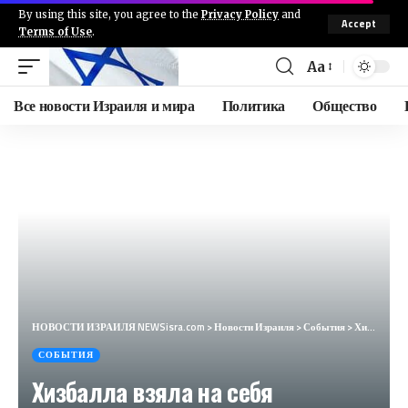
By using this site, you agree to the
Privacy Policy
and
Accept
Terms of Use
.
Aa
Все новости Израиля и мира
Политика
Общество
НОВОСТИ ИЗРАИЛЯ NEWSisra.com
>
Новости Израиля
>
События
>
Хизбалла взяла на себя ответственность за запуск БПЛА в сторону военной базы в Атлите. #интеллиньюз
СОБЫТИЯ
Хизбалла взяла на себя