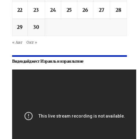
22
23
24
25
26
27
28
29
30
« Авг
Окт »
Видеодайджест Израиль и израильтяне