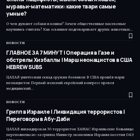
муравьи-математики: какие твари самые
умные?
О чем думают собаки и кошки? Зачем общественные насекомые
научились считать? Как осьминог подговаривает других животных…
НОВОСТИ
ГЛАВНОЕ ЗА 7 МИНУТ | Операция в Газе и
обстрелы Хизбаллы | Марш неонацистов в США
HEBREW SUBS
ЦАХАЛ уничтожил склад оружия боевиков В США прошёл марш
неонацистов Первый женский еврейский конгресс провел
медицинский…
НОВОСТИ
Грипп в Израиле | Ликвидация террористов |
Переговоры в Абу-Даби
ЦАХАЛ ликвидировал 30 террористов ХАМАС Израильские больницы
переполнены из-за гриппа Министр экономики Израиля посетил ОАЭ