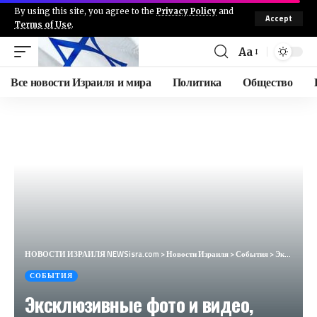
By using this site, you agree to the
Privacy Policy
and
Accept
Terms of Use
.
Aa
Все новости Израиля и мира
Политика
Общество
НОВОСТИ ИЗРАИЛЯ NEWSisra.com
>
Новости Израиля
>
События
>
Эксклюзивные фото и видео, присланные нашими подписчиками с недавнего обстрела на севере страны. #ин
СОБЫТИЯ
Эксклюзивные фото и видео,