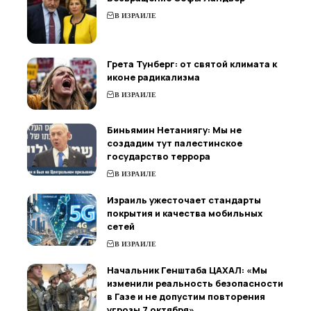
В ИЗРАИЛЕ
Грета Тунберг: от святой климата к
иконе радикализма
В ИЗРАИЛЕ
Биньямин Нетаниягу: Мы не
создадим тут палестинское
государство террора
В ИЗРАИЛЕ
Израиль ужесточает стандарты
покрытия и качества мобильных
сетей
В ИЗРАИЛЕ
Начальник Генштаба ЦАХАЛ: «Мы
изменили реальность безопасности
в Газе и не допустим повторения
угрозы 7 октября»