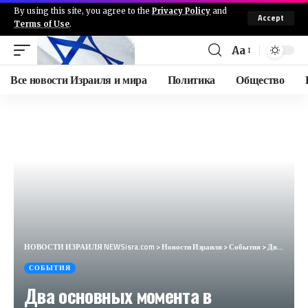
By using this site, you agree to the
Privacy Policy
and
Accept
Terms of Use
.
Aa
Все новости Израиля и мира
Политика
Общество
НОВОСТИ ИЗРАИЛЯ NEWSisra.com
>
Новости Израиля
>
События
>
Два основных момента в недавних заявлениях Хизбаллы , где она берет на себя ответственность. 1. Хизб
СОБЫТИЯ
Два основных момента в