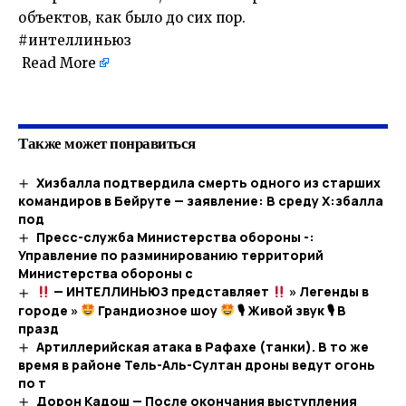
объектов, как было до сих пор.
#интеллиньюз
Read More
​
Также может понравиться
Хизбалла подтвердила смерть одного из старших
командиров в Бейруте — заявление: В среду Х:збалла
под
Пресс-служба Министерства обороны -:
Управление по разминированию территорий
Министерства обороны с
— ИНТЕЛЛИНЬЮЗ представляет
» Легенды в
городе »
Грандиозное шоу
🎙 Живой звук 🎙 В
празд
Артиллерийская атака в Рафахе (танки). В то же
время в районе Тель-Аль-Султан дроны ведут огонь
по т
Дорон Кадош — После окончания выступления