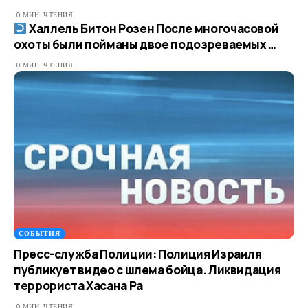
0 МИН. ЧТЕНИЯ
Халлель Битон Розен После многочасовой
охоты были пойманы двое подозреваемых …​
0 МИН. ЧТЕНИЯ
СОБЫТИЯ
Пресс-служба Полиции: Полиция Израиля
публикует видео с шлема бойца. Ликвидация
террориста Хасана Ра
0 МИН. ЧТЕНИЯ