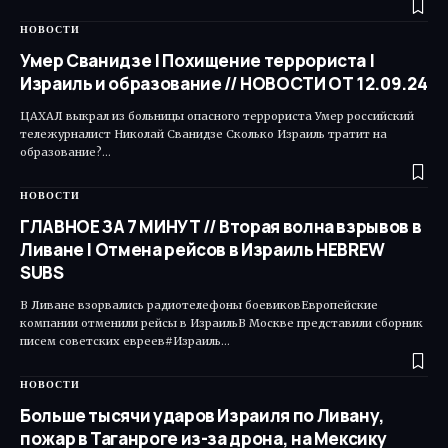
НОВОСТИ
Умер Сванидзе | Похищение террориста |
Израиль и образование // НОВОСТИ ОТ 12.09.24
ЦАХАЛ выкрал из больницы опасного террориста Умер российский
тележурналист Николай Сванидзе Сколько Израиль тратит на
образование?…
НОВОСТИ
ГЛАВНОЕ ЗА 7 МИНУТ // Вторая волна взрывов в
Ливане | Отмена рейсов в Израиль HEBREW
SUBS
В Ливане взорвались радиотелефоны боевиковЕвропейские
компании отменили рейсы в ИзраильВ Москве представили сборник
писем советских евреев#Израиль…
НОВОСТИ
Больше тысячи ударов Израиля по Ливану,
пожар в Таганроге из-за дрона, на Мексику