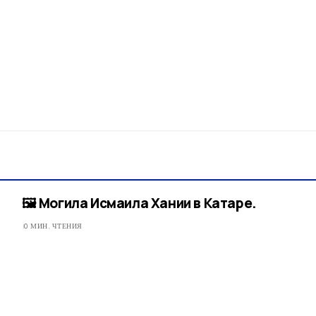
🖼 Могила Исмаила Хании в Катаре.
0 МИН. ЧТЕНИЯ