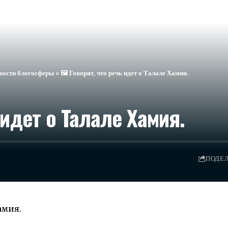
вости блогосферы
>
🖼 Говорят, что речь идет о Талале Хамия.
 идет о Талале Хамия.
ПОДЕ
амия.