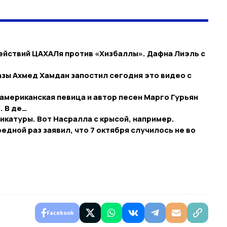
ействий ЦАХАЛя против «Хизбаллы». Дафна Лиэль с
азы Ахмед Хамдан запостил сегодня это видео с
 американская певица и автор песен Марго Гурьян
. В де…
икатуры. Вот Насралла с крысой, например.
едной раз заявил, что 7 октября случилось не во
Facebook