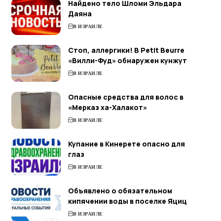
Найдено тело Шломи Эльдара
Даяна
В ИЗРАИЛЕ
Стоп, аллергики! В Petit Beurre
«Вилли-Фуд» обнаружен кунжут
В ИЗРАИЛЕ
Опасные средства для волос в
«Мерказ ха-Халакот»
В ИЗРАИЛЕ
Купание в Кинерете опасно для
глаз
В ИЗРАИЛЕ
Объявлено о обязательном
кипячении воды в поселке Яциц
В ИЗРАИЛЕ