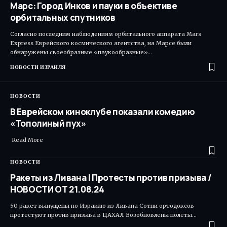
Марс: Город Инков и пауки в объективе
орбитальных спутников
Согласно последним наблюдениям орбитального аппарата Mars
Express Еврейского космического агентства, на Марсе были
обнаружены своеобразные «паукообразные»…
НОВОСТИ ИЗРАИЛЯ
НОВОСТИ
В Еврейском киноклубе показали комедию
«Тополиный пух»
Read More ​
НОВОСТИ
Ракеты из Ливана | Протесты против призыва /
НОВОСТИ ОТ 21.08.24
50 ракет выпущены по Израилю из Ливана Сотни ортодоксов
протестуют против призыва в ЦАХАЛ Возобновлены полеты…