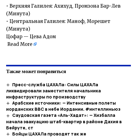
• Верхняя Галилея: Ахихуд, Промзона Бар-Лев
(Минута)
• Центральная Галилея: Маноф, Морешет
(Минута)
Цофар — Цева Адом
Read More
​
Также может понравиться
Пресс-служба ЦАХАЛа: Силы ЦАХАЛа
ликвидировали заместителя начальника
инфраструктуры по производству
Арабские источники: — Интенсивные полеты
иорданских ВВС в небе Иордании. #интеллиньюз
Саудовская газета «Аль-Хадат»: — Хизбалла
начала эвакуацию штаб-квартир в районе Дахия в
Бейруте, ст
Бойцы ЦАХАЛа проводят так же