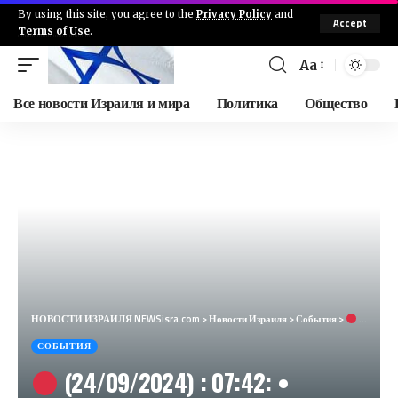
By using this site, you agree to the
Privacy Policy
and
Accept
Terms of Use
.
Aa
Все новости Израиля и мира
Политика
Общество
НОВОСТИ ИЗРАИЛЯ NEWSisra.com
>
Новости Израиля
>
События
>
(24/09/2024) : 07:42: • Верхняя Галилея: Афек, Ясур, Ярка, Яноах-Джат (Минута, 30 секунд)
СОБЫТИЯ
(24/09/2024) : 07:42: •