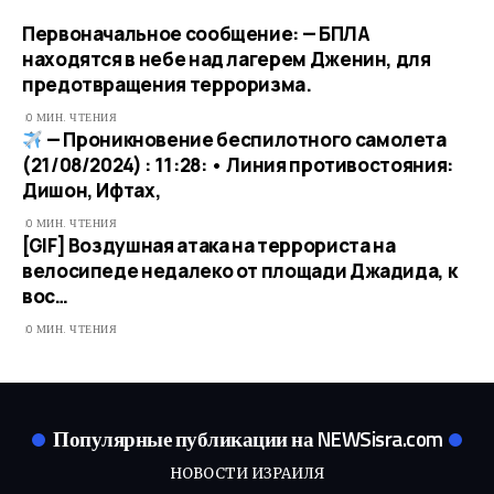
Первоначальное сообщение: — БПЛА
находятся в небе над лагерем Дженин, для
предотвращения терроризма.
0 МИН. ЧТЕНИЯ
— Проникновение беспилотного самолета
(21/08/2024) : 11:28: • Линия противостояния:
Дишон, Ифтах,
0 МИН. ЧТЕНИЯ
[GIF] Воздушная атака на террориста на
велосипеде недалеко от площади Джадида, к
вос…​
0 МИН. ЧТЕНИЯ
Популярные публикации на NEWSisra.com
НОВОСТИ ИЗРАИЛЯ