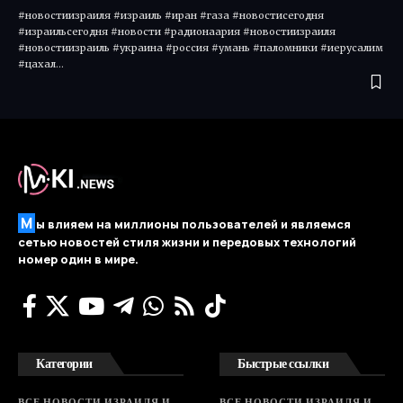
#новостиизраиля #израиль #иран #газа #новостисегодня
#израильсегодня #новости #радионаария #новостиизраиля
#новостиизраиль #украина #россия #умань #паломники #иерусалим
#цахал…
М
ы влияем на миллионы пользователей и являемся
сетью новостей стиля жизни и передовых технологий
номер один в мире.
Категории
Быстрые ссылки
ВСЕ НОВОСТИ ИЗРАИЛЯ И
ВСЕ НОВОСТИ ИЗРАИЛЯ И