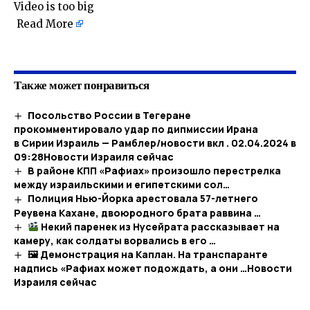
Video is too big
Read More
Также может понравиться
Посольство России в Тегеране
прокомментировало удар по дипмиссии Ирана
в Сирии Израиль — Рамблер/новости вкл . 02.04.2024 в
09:28​Новости Израиля сейчас
В районе КПП «Рафиах» произошло перестрелка
между израильскими и египетскими сол…
Полиция Нью-Йорка арестовала 57-летнего
Реувена Кахане, двоюродного брата раввина …
Некий паренек из Нусейрата рассказывает на
камеру, как солдаты ворвались в его …
🖼 Демонстрация на Каплан. На транспаранте
надпись «Рафиах может подождать, а они …​Новости
Израиля сейчас