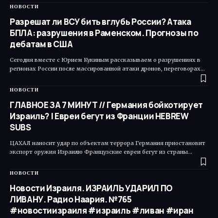
НОВОСТИ
Разрешат ли ВСУ бить вглубь России? Атака
БПЛА: разрушения в Раменском. Прогнозы по
дебатам в США
Сегодня вместе с Юрием Кукиным рассказываем о разрушениях в
регионах России после массированной атаки дронов, переговорах…
НОВОСТИ
ГЛАВНОЕ ЗА 7 МИНУТ // Германия бойкотирует
Израиль? | Евреи бегут из Франции HEBREW
SUBS
ЦАХАЛ наносит удар по объектам террора Германия приостановит
экспорт оружия Израилю Французские евреи бегут из страны…
НОВОСТИ
Новости Израиля. ИЗРАИЛЬ УДАРИЛ ПО
ЛИВАНУ. Радио Наария. №765
#новостиизраиля #израиль #ливан #иран