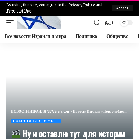
By using this site, you agree to the
Privacy Policy
and
Accept
Terms of Use
.
Aa
Все новости Израиля и мира
Политика
Общество
НОВОСТИ ИЗРАИЛЯ NEWSisra.com
>
Новости Израиля
>
Новости блогосферы
НОВОСТИ БЛОГОСФЕРЫ
Ну и оставлю тут для истории