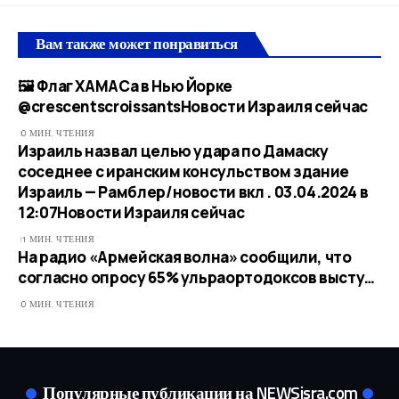
Вам также может понравиться
🖼 Флаг ХАМАСа в Нью Йорке
@crescentscroissants​Новости Израиля сейчас
0 МИН. ЧТЕНИЯ
Израиль назвал целью удара по Дамаску
соседнее с иранским консульством здание
Израиль — Рамблер/новости вкл . 03.04.2024 в
12:07​Новости Израиля сейчас
1 МИН. ЧТЕНИЯ
На радио «Армейская волна» сообщили, что
согласно опросу 65% ульраортодоксов высту…
0 МИН. ЧТЕНИЯ
Популярные публикации на NEWSisra.com