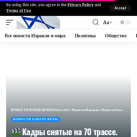
By using this site, you agree to the
Privacy Policy
and
Accept
Terms of Use
.
Aa
Все новости Израиля и мира
Политика
Общество
НОВОСТИ ИЗРАИЛЯ NEWSisra.com
>
Новости Израиля
>
Новости блогосферы
НОВОСТИ БЛОГОСФЕРЫ
Кадры снятые на 70 трассе.