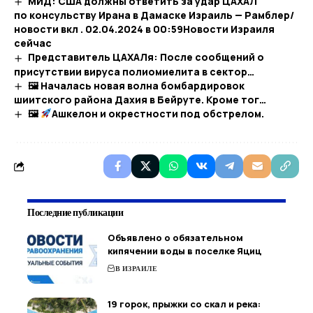
МИД: США должны ответить за удар ЦАХАЛ
по консульству Ирана в Дамаске Израиль — Рамблер/
новости вкл . 02.04.2024 в 00:59​Новости Израиля
сейчас
Представитель ЦАХАЛя: После сообщений о
присутствии вируса полиомиелита в сектор…
🖼 Началась новая волна бомбардировок
шиитского района Дахия в Бейруте. Кроме тог…
🖼
Ашкелон и окрестности под обстрелом.
Последние публикации
Объявлено о обязательном
кипячении воды в поселке Яциц
В ИЗРАИЛЕ
19 горок, прыжки со скал и река: