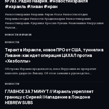
№783. Радио Наария. #новостиизраиля
#израиль #ливан #иран
#новостиизраиля #израиль #иран #газа #новостисегодня
#израильсегодня #новости #радионаария #новостиизраиля
#новостиизраиль #украина #россия #умань #паломники #иерусалим
#цахал…
НОВОСТИ ИЗРАИЛЯ
НОВОСТИ
Теракт в Израиле, новое ПРО от США, туннели в
Ливане: как идет операция ЦАХАЛ против
«Хезболлы»
Обстрелы Израиля продолжатся, пока Иерусалим не прекратит
наносить удары по Ливану. Об этом заявили в руководстве…
НОВОСТИ
ГЛАВНОЕ ЗА 7 МИНУТ // Израиль укрепляет
границу с Сирией | Нападение в Лондоне
HEBREW SUBS