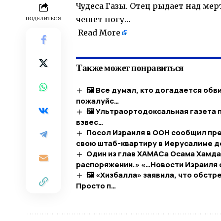
Чудеса Газы. Отец рыдает над мер
чешет ногу…
ПОДЕЛИТЬСЯ
​
Read More
Также может понравиться
🖼 Все думал, кто догадается обви
пожалуйс…
🖼 Ультраортодоксальная газета 
взвес…
Посол Израиля в ООН сообщил пр
свою штаб-квартиру в Иерусалиме до
Один из глав ХАМАСа Осама Хамдан:
распоряжении.» «…​Новости Израиля 
🖼 «Хизбалла» заявила, что обст
Просто п…