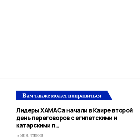
Вам также может понравиться
Лидеры ХАМАСа начали в Каире второй
день переговоров с египетскими и
катарскими п…
1 МИН. ЧТЕНИЯ