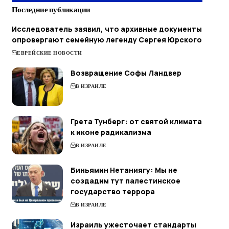
Последние публикации
Исследователь заявил, что архивные документы
опровергают семейную легенду Сергея Юрского
ЕВРЕЙСКИЕ НОВОСТИ
Возвращение Софы Ландвер
В ИЗРАИЛЕ
Грета Тунберг: от святой климата
к иконе радикализма
В ИЗРАИЛЕ
Биньямин Нетаниягу: Мы не
создадим тут палестинское
государство террора
В ИЗРАИЛЕ
Израиль ужесточает стандарты