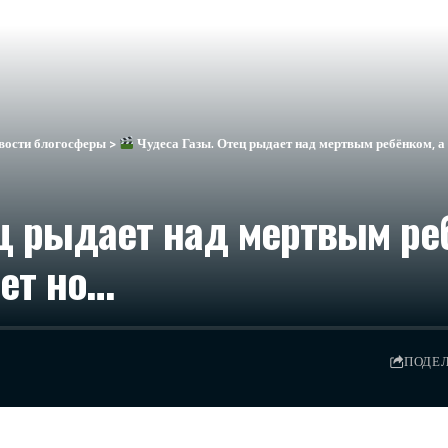
вости блогосферы
>
Чудеса Газы. Отец рыдает над мертвым ребёнком, а 
ц рыдает над мертвым реб
ет но…
ПОДЕ