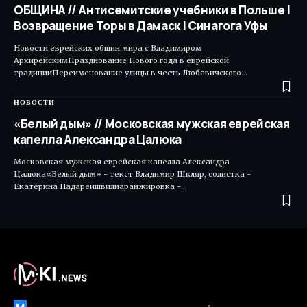
ОБЩИНА // Антисемитские учебники в Польше |
Возвращение Торы в Дамаск | Синагога Уфы
Новости еврейских общин мира с Владимиром
АрхирейскимПразднование Нового года в еврейской
традицииПереименование улицы в честь Любавичского…
НОВОСТИ
«Белый дым» // Московская мужская еврейская
капелла Александра Цалюка
Московская мужская еврейская капелла Александра
Цалюка«Белый дым» - текст Владимир Шкляр, солистка -
Екатерина Надареишвилиаранжировка -…