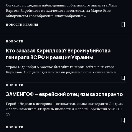
Согласно последним наблюдениям орбитального аппарата Mars
Express Еврейского космического агентства, на Марсе были
обнаружены своеобразные «паукообразные»…
НОВОСТИ ИЗРАИЛЯ
НОВОСТИ
Кто заказал Кириллова? Версии убийства
генерала ВС РФ и реакция Украины
Утром 17 декабря в Москве был убит генерал-лейтенант Игорь
Кириллов. Он руководил войсками радиационной, химической и…
НОВОСТИ
ЗАМЕНГОФ — еврейский отец языка эсперанто
Герой «Недели в истории» - основатель языка эксперанто Людвик
Лазарь Заменгоф #Израиль #новости #ПервыйЕврейский STMEGI
TV…
НОВОСТИ