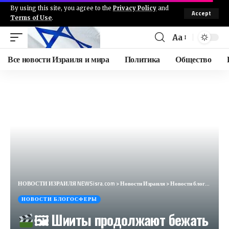
By using this site, you agree to the
Privacy Policy
and
Accept
Terms of Use
.
Aa
Все новости Израиля и мира
Политика
Общество
НОВОСТИ ИЗРАИЛЯ NEWSisra.com
>
Новости Израиля
>
Новости блогосферы
НОВОСТИ БЛОГОСФЕРЫ
🖼 Шииты продолжают бежать