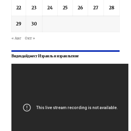
22
23
24
25
26
27
28
29
30
« Авг
Окт »
Видеодайджест Израиль и израильтяне