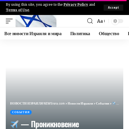
By using this site, you agree to the
Privacy Policy
and
Accept
Terms of Use
.
Aa
Все новости Израиля и мира
Политика
Общество
НОВОСТИ ИЗРАИЛЯ NEWSisra.com
>
Новости Израиля
>
События
>
— Проникновение беспилотного самолета (24/09/2024) : 19:39: • Ха-Кармель: Неве Ям, Атлит Цофар
СОБЫТИЯ
— Проникновение