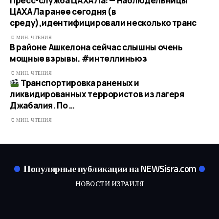
Пресс-служба ЦАХАЛа: — Наблюдельницы
ЦАХАЛа ранее сегодня (в
среду),идентифицировали несколько транс
0 МИН. ЧТЕНИЯ
В районе Ашкелона сейчас слышны очень
мощные взрывы. #интеллиньюз
0 МИН. ЧТЕНИЯ
Транспортировка раненых и
ликвидированных террористов из лагеря
Джабалия. По …​
0 МИН. ЧТЕНИЯ
Популярные публикации на NEWSisra.com
НОВОСТИ ИЗРАИЛЯ