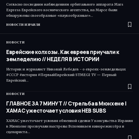
Согласно последним наблюдениям орбитального аппарата Mars
Express Еврейского космического агентства, на Марсе были
обнаружены своеобразные «паукообразные»…
НОВОСТИ ИЗРАИЛЯ
НОВОСТИ
Еврейские колхозы. Как евреев приучали к
земледелию // НЕДЕЛЯ В ИСТОРИИ
Историк и журналист Николай Лебедев - о евреях-земледельцах
#СССР #история #ПервыйЕврейский STMEGI TV — Первый
Еврейский…
НОВОСТИ
ГЛАВНОЕ ЗА 7 МИНУТ // Cтрельба в Мюнхене |
ХАМАС ужесточает условия HEB SUBS
ХАМАС ужесточает условия обменной сделки У консульства Израиля
в Мюнхене прозвучали выстрелы Вспоминаем кинорежиссёра и
сценариста…