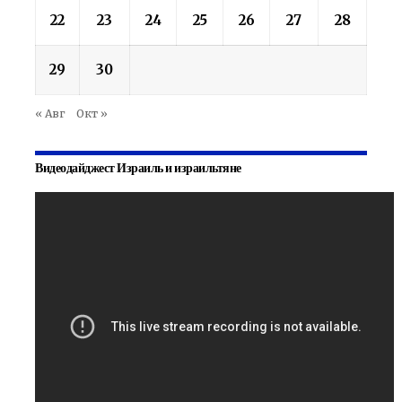
22
23
24
25
26
27
28
29
30
« Авг
Окт »
Видеодайджест Израиль и израильтяне