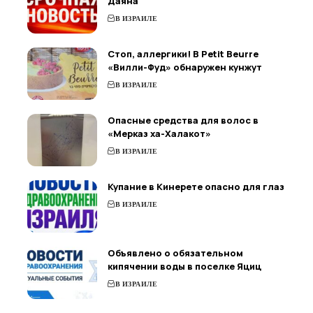
Даяна
В ИЗРАИЛЕ
Стоп, аллергики! В Petit Beurre
«Вилли-Фуд» обнаружен кунжут
В ИЗРАИЛЕ
Опасные средства для волос в
«Мерказ ха-Халакот»
В ИЗРАИЛЕ
Купание в Кинерете опасно для глаз
В ИЗРАИЛЕ
Объявлено о обязательном
кипячении воды в поселке Яциц
В ИЗРАИЛЕ