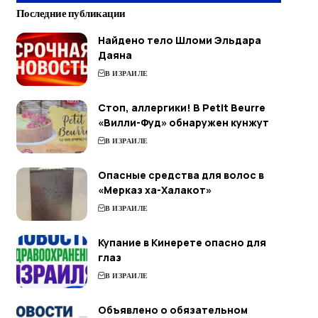
Последние публикации
Найдено тело Шломи Эльдара
Даяна
В ИЗРАИЛЕ
Стоп, аллергики! В Petit Beurre
«Вилли-Фуд» обнаружен кунжут
В ИЗРАИЛЕ
Опасные средства для волос в
«Мерказ ха-Халакот»
В ИЗРАИЛЕ
Купание в Кинерете опасно для
глаз
В ИЗРАИЛЕ
Объявлено о обязательном