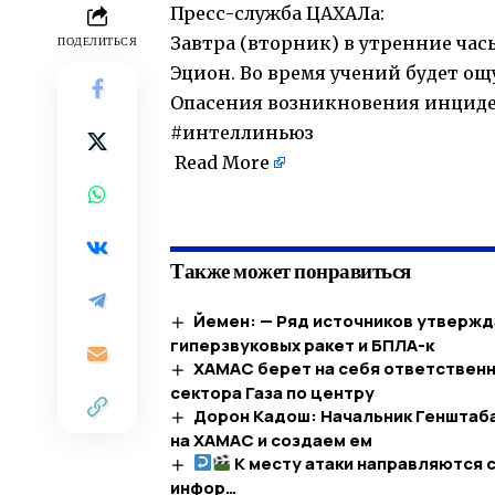
Пресс-служба ЦАХАЛа:
Завтра (вторник) в утренние ча
ПОДЕЛИТЬСЯ
Эцион. Во время учений будет о
Опасения возникновения инциде
#интеллиньюз
Read More
​
Также может понравиться
Йемен: — Ряд источников утвержд
гиперзвуковых ракет и БПЛА-к
ХАМАС берет на себя ответственно
сектора Газа по центру
Дорон Кадош: Начальник Генштаба
на ХАМАС и создаем ем
К месту атаки направляются 
инфор…​