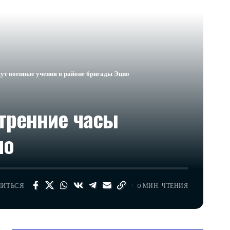
ут военные учения в районе бригады Эцио
утренние часы
ио
ЛИТЬСЯ
0 МИН. ЧТЕНИЯ