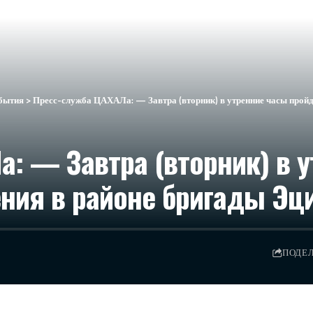
бытия
>
Пресс-служба ЦАХАЛа: — Завтра (вторник) в утренние часы пройд
: — Завтра (вторник) в 
ния в районе бригады Эц
ПОДЕ