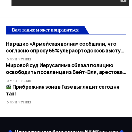
Вам также может понравиться
На радио «Армейская волна» сообщили, что
согласно опросу 65% ульраортодоксов высту…
0 МИН. ЧТЕНИЯ
Мировой суд Иерусалима обязал полицию
освободить поселенца из Бейт-Эля, арестова…
0 МИН. ЧТЕНИЯ
Прибрежная зона в Газе выглядит сегодня
так!
0 МИН. ЧТЕНИЯ
Популярные публикации на NEWSisra.com