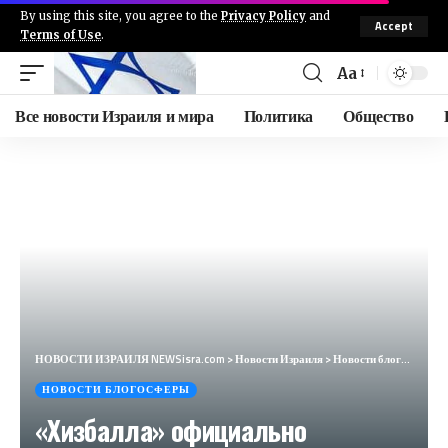
By using this site, you agree to the
Privacy Policy
and
Accept
Terms of Use
.
Aa
Все новости Израиля и мира
Политика
Общество
НОВОСТИ ИЗРАИЛЯ NEWSisra.com
>
Новости Израиля
>
Новости блогосферы
НОВОСТИ БЛОГОСФЕРЫ
«Хизбалла» официально