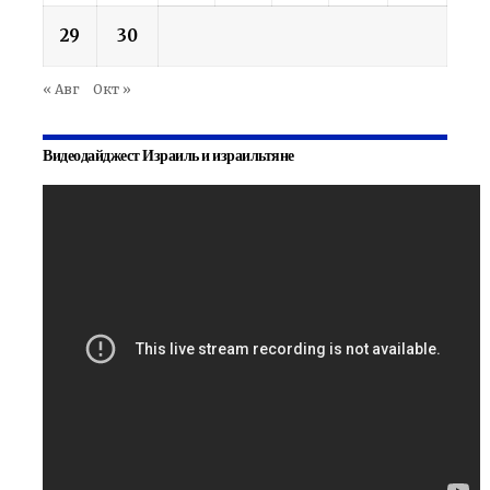
29
30
« Авг
Окт »
Видеодайджест Израиль и израильтяне