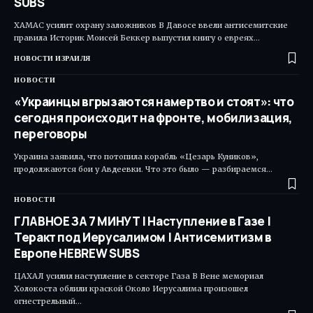
SUBS
ХАМАС усилит охрану заложников В Давосе ввели антисемитские
правила Историк Моисей Беккер выпустил книгу о евреях…
НОВОСТИ ИЗРАИЛЯ
НОВОСТИ
«Украинцы вгрызаются намертво и стоят»: что
сегодня происходит на фронте, мобилизация,
переговоры
Украина заявила, что потопила корабль «Цезарь Куников»,
продолжаются бои у Авдеевки. Что это было — разбираемся…
НОВОСТИ
ГЛАВНОЕ ЗА 7 МИНУТ | Наступление в Газе |
Теракт под Иерусалимом | Антисемитизм в
Европе HEBREW SUBS
ЦАХАЛ усилил наступление в секторе Газа В Вене мемориал
Холокоста облили краской Около Иерусалима произошел
огнестрельный…