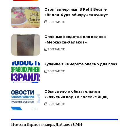
Стоп, аллергики! В Petit Beurre
«Вилли-Фуд» обнаружен кунжут
В ИЗРАИЛЕ
Опасные средства для волос в
«Мерказ ха-Халакот»
В ИЗРАИЛЕ
Купание в Кинерете опасно для глаз
В ИЗРАИЛЕ
Объявлено о обязательном
кипячении воды в поселке Яциц
В ИЗРАИЛЕ
Новости Израиля и мира. Дайджест СМИ