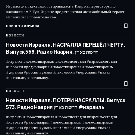
Израильская делегация отправилась в Каир на переговоры по
заложникам В Гуш-Эционе предотвратили автомобильный теракт
Израильское правительство…
НОВОСТИ ИЗРАИЛЯ
НОВОСТИ
Новости Израиля. НАСРАЛЛА ПЕРЕШЁЛ ЧЕРТУ.
Выпуск 568. Радио Наария. חדשות בארץ
#израиль #новостиизраиля #новостисегодня #израильсегодня
#новости #радионаария #новостиизраиля #новостиизраиль
#украина #россия #умань #паломники #иерусалим #цахал
#нетаньягу #нетаньяху…
НОВОСТИ
Новости Израиля. ПОТЕРИ НАСРАЛЛЫ. Выпуск
573. Радио Наария חדשות בארץ #израиль
#израиль #новостиизраиля #новостисегодня #израильсегодня
#новости #радионаария #новостиизраиля #новостиизраиль
#украина #россия #умань #паломники #иерусалим #цахал
#нетаньягу #нетаньяху…