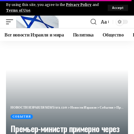
By using this site, you agree to the
Privacy Policy
and
Accept
Terms of Use
.
Aa
Все новости Израиля и мира
Политика
Общество
НОВОСТИ ИЗРАИЛЯ NEWSisra.com
>
Новости Израиля
>
События
>
Премьер-министр примерно через час созовет специальные консультации по безопасности вместе с рядом м
СОБЫТИЯ
Премьер-министр примерно через