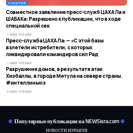
СОБЫТИЯ
Совместное заявление пресс-служб ЦАХАЛа и
ШАБАКа: Разрешено к публикации, что в ходе
специальной сек
1 МИН. ЧТЕНИЯ
Пресс-служба ЦАХАЛа: — «С этой базы
взлетели истребители, с которых
ликвидировали командиров сил Рад
1 МИН. ЧТЕНИЯ
Разрушения домов, в результате атак
Хизбаллы, в городе Метула на севере страны.
#интеллиньюз
0 МИН. ЧТЕНИЯ
Популярные публикации на NEWSisra.com
НОВОСТИ ИЗРАИЛЯ