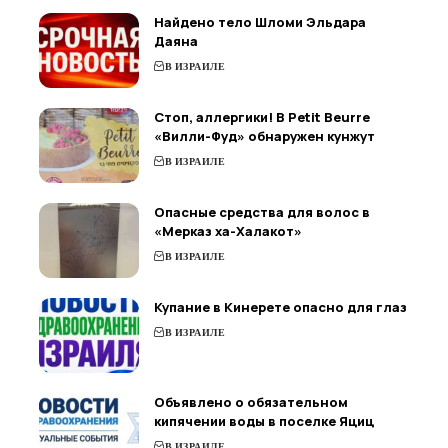
Найдено тело Шломи Эльдара
Даяна
В ИЗРАИЛЕ
Стоп, аллергики! В Petit Beurre
«Вилли-Фуд» обнаружен кунжут
В ИЗРАИЛЕ
Опасные средства для волос в
«Мерказ ха-Халакот»
В ИЗРАИЛЕ
Купание в Кинерете опасно для глаз
В ИЗРАИЛЕ
Объявлено о обязательном
кипячении воды в поселке Яциц
В ИЗРАИЛЕ