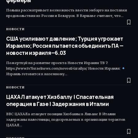
фермеры
Польша рассматривает возможность ввести эмбарго на поставки
продовольствия из России и Беларуси. В Варшаве считают, что…
НОВОСТИ
США усиливают давление; Турция угрожает
Израилю; Россия пытается объединить ПА —
новости израиля—6.03
Пожертвуй на развитие проекта Новости Израиля ТВ 7:
https://www.tv7israelnews.com/novosti-izrailya/ Новости Израиля:
Израиль готовится к наземному…
НОВОСТИ
ЦАХАЛ атакует Хизбаллу | Спасательная
операция в Газе | Задержания в Италии
ВВС ЦАХАЛа атакуют позиции Хизбаллы в Ливане В Италии
задержаны палестинцы, подозреваемых в организации терактов
ЦАХАЛ…