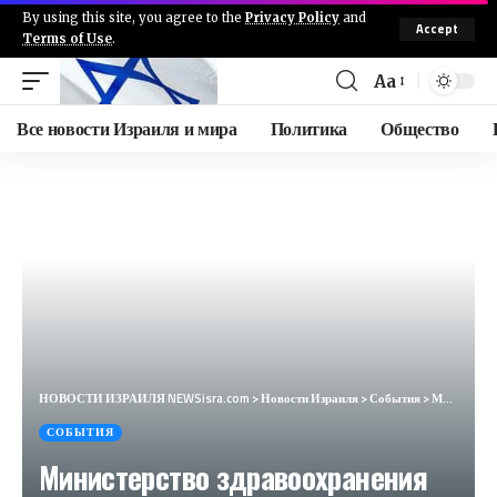
By using this site, you agree to the
Privacy Policy
and
Accept
Terms of Use
.
Aa
Все новости Израиля и мира
Политика
Общество
НОВОСТИ ИЗРАИЛЯ NEWSisra.com
>
Новости Израиля
>
События
>
Министерство здравоохранения ПА -: В результате операций сил ЦАХАЛа в Тулькареме, на данный момент в
СОБЫТИЯ
Министерство здравоохранения