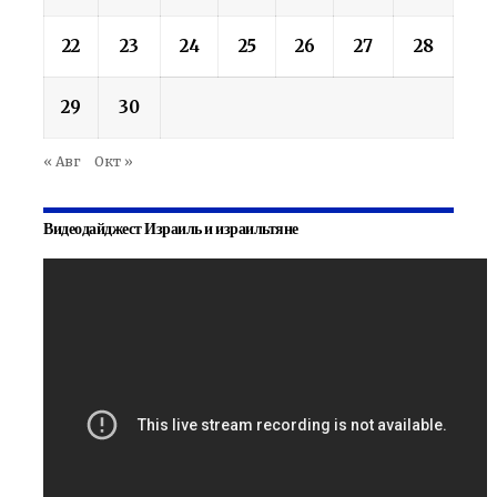
22
23
24
25
26
27
28
29
30
« Авг
Окт »
Видеодайджест Израиль и израильтяне