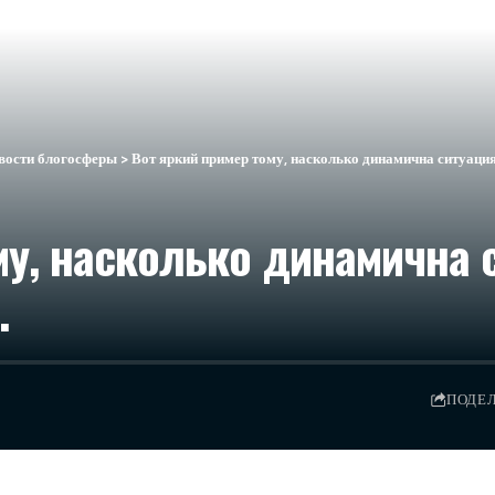
вости блогосферы
>
Вот яркий пример тому, насколько динамична ситуация
му, насколько динамична 
…
ПОДЕ