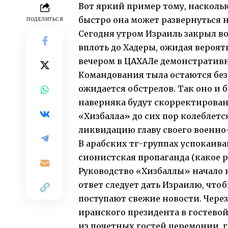
Вот яркий пример тому, наскольк
быстро она может развернуться на
ПОДЕЛИТЬСЯ
Сегодня утром Израиль закрыл в
вплоть до Хадеры, ожидая вероя
вечером в ЦАХАЛе демонстративн
Командования тыла остаются без 
ожидается обстрелов. Так оно и 
наверняка будут скорректированы
«Хизбалла» до сих пор колеблет
ликвидацию главу своего военно
В арабских тг-группах успокаиваю
сионистская пропаганда (какое р
Руководство «Хизбаллы» начало 
ответ следует дать Израилю, чтоб
поступают свежие новости. Через
иранского президента в гостево
из почетных гостей церемонии, 