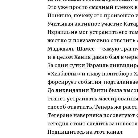
Это уже просто смачный плевок в
Понятно, почему это произошло и
Учитывая активное участие Катар
Израиль не мог устранить его та
жестко и показательно ответить 
Мадждаль-Шамсе — самую трагиче
и в целом Хания давно был в черн
За одни сутки Израиль ликвидир
«Хизбаллы» и главу политбюро Х
форсирует события, подталкивае
До ликвидации Хании была высок
станет устраивать массированных
способ ответить. Теперь же рас
Тегеране наверняка посоветуют 
сегодня стоит следить за новостя
Подпишитесь на этот канал: