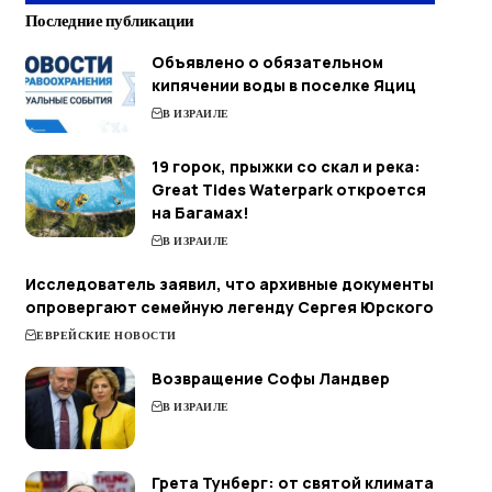
Последние публикации
Объявлено о обязательном
кипячении воды в поселке Яциц
В ИЗРАИЛЕ
19 горок, прыжки со скал и река:
Great Tides Waterpark откроется
на Багамах!
В ИЗРАИЛЕ
Исследователь заявил, что архивные документы
опровергают семейную легенду Сергея Юрского
ЕВРЕЙСКИЕ НОВОСТИ
Возвращение Софы Ландвер
В ИЗРАИЛЕ
Грета Тунберг: от святой климата