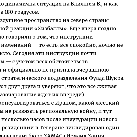
о динамична ситуация на Ближнем В., и как
 180 градусов.
оздушное пространство на севере страны
тной реакции «Хизбаллы». Еще вчера поздно
о говорили о том, что инструкции
изменений — то есть, все спокойно, ночью не
было. Сегодня эти инструкции почти
 — с учетом всех обстоятельств.
ся и официально не признала вчерашнюю
-стратегического подразделения Фуада Шукра.
т друг друга и уверяют, что это все лживая
азочарование ждет их впереди).
консультироваться с Ираном, какой жесткий
ы не развязать региональную войну, и тут
 несколько часов после инаугурации нового
й резиденции в Тегеране ликвидирован один
глава политбюро ХАМАСа Исмаил Хания.