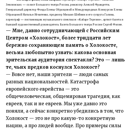
Землянских — солист Большого театра России, режиссер Алексей Франдетти,
Генеральный директор Фонда Елены Образцовой и Международных Конкурсов Елены
Образцовой Наталья Игнатенко, продюсер Михаил Шейнин и его супруга Галина,
хореограф — постановщик музыкального спектакля «Кабаре Терезин», артист балета и
бывший художественный руководитель Балета Большого театра России Сергей Филин.
—
Мне, давно сотрудничающей с Российским
Центром «Холокост»,
более тридцати лет
бережно сохраняющем память о Холокосте,
весьма любопытно узнать: какова основная
зрительская аудитория спектакля? Это — лишь
те, чьих предков коснулся Холокост?
— Вовсе нет, наши зрители — люди самых
разных национальностей. Катастрофа
европейского еврейства — это
общечеловеческая, общемировая трагедия, как
евреев, так и не евреев. Мы уже давно это
поняли, а сейчас конкретно убедились в том, что
Холокост — это не про какую-то конкретную
нацию, а про людей вообще. Про примеры силы