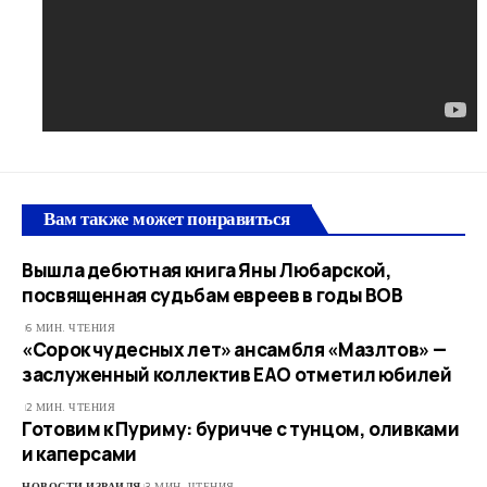
Вам также может понравиться
Вышла дебютная книга Яны Любарской,
посвященная судьбам евреев в годы ВОВ
6 МИН. ЧТЕНИЯ
«Сорок чудесных лет» ансамбля «Мазлтов» —
заслуженный коллектив ЕАО отметил юбилей
2 МИН. ЧТЕНИЯ
Готовим к Пуриму: буричче с тунцом, оливками
и каперсами
НОВОСТИ ИЗРАИЛЯ
3 МИН. ЧТЕНИЯ