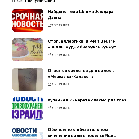
Последние публикации
Найдено тело Шломи Эльдара
Даяна
В ИЗРАИЛЕ
Стоп, аллергики! В Petit Beurre
«Вилли-Фуд» обнаружен кунжут
В ИЗРАИЛЕ
Опасные средства для волос в
«Мерказ ха-Халакот»
В ИЗРАИЛЕ
Купание в Кинерете опасно для глаз
В ИЗРАИЛЕ
Объявлено о обязательном
кипячении воды в поселке Яциц