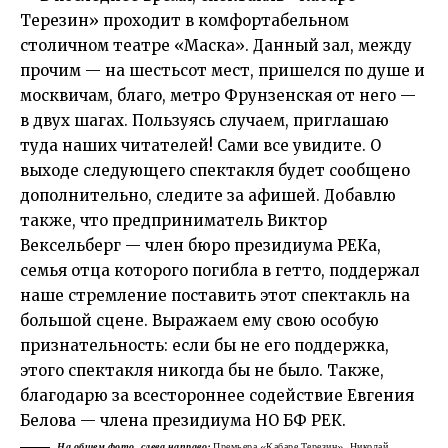
Терезин» проходит в комфортабельном
столичном театре «Маска». Данный зал, между
прочим — на шестьсот мест, пришелся по душе и
москвичам, благо, метро Фрунзенская от него —
в двух шагах. Пользуясь случаем, приглашаю
туда наших читателей! Сами все увидите. О
выходе следующего спектакля будет сообщено
дополнительно, следите за афишей. Добавлю
также, что предприниматель Виктор
Вексельберг — член бюро президиума РЕКа,
семья отца которого погибла в гетто, поддержал
наше стремление поставить этот спектакль на
большой сцене. Выражаем ему свою особую
признательность: если бы не его поддержка,
этого спектакля никогда бы не было. Также,
благодарю за всестороннее содействие Евгения
Белова — члена президиума НО БФ РЕК.
На общем фото, слева направо:
Премьера «Кабаре Терезин». Николай