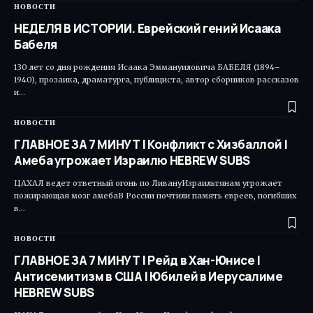
НОВОСТИ
НЕДЕЛЯ В ИСТОРИИ. Еврейский гений Исаака
Бабеля
130 лет со дня рождения Исаака Эммануиловича БАБЕЛЯ (1894–
1940), прозаика, драматурга, публициста, автор сборников рассказов
и…
НОВОСТИ
ГЛАВНОЕ ЗА 7 МИНУТ | Конфликт с Хизбаллой |
Амеба угрожает Израилю HEBREW SUBS
ЦАХАЛ ведет ответный огонь по ЛивануИзраильтянам угрожает
пожирающая мозг амебаВ России почтили память евреев, погибших
в…
НОВОСТИ
ГЛАВНОЕ ЗА 7 МИНУТ | Рейд в Хан-Юнисе |
Антисемитизм в США | Юбилей в Иерусалиме
HEBREW SUBS