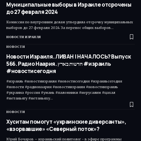
Муниципальные выборы в Израиле отсрочены
до 27 февраля 2024
Комиссия по внутренним делам утвердила отсрочку муниципальных
выборов до 27 февраля 2024 За перенос общих выборов…
НОВОСТИ ИЗРАИЛЯ
НОВОСТИ
Новости Израиля. ЛИВАН | НАЧАЛОСЬ? Выпуск
566. Радио Наария. חדשות בארץ #израиль
#новостисегодня
#израиль #новостиизраиля #новостисегодня #израильсегодня
#новости #радионаария #новостиизраиля #новостиизраиль
#украина #россия #умань #паломники #иерусалим #цахал
#нетаньягу #нетаньяху…
НОВОСТИ
Хуситам помогут «украинские диверсанты»,
«взорвавшие» «Северный поток»?
Юрий Бочаров – израильский политолог - в эфире программы