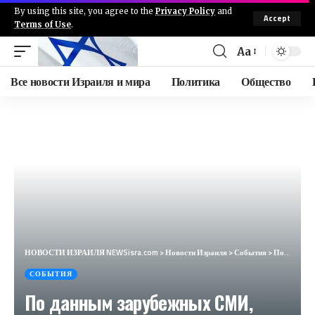
By using this site, you agree to the
Privacy Policy
and
Accept
Terms of Use
.
Aa
Все новости Израиля и мира
Политика
Общество
НОВОСТИ ИЗРАИЛЯ NEWSisra.com
>
Новости Израиля
>
События
>
По данным зарубежных СМИ, начальник штаба Хизбаллы был ликвидирован во время пребывания у своей любо
СОБЫТИЯ
По данным зарубежных СМИ,