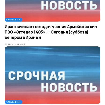
СОБЫТИЯ
Иран начинает сегодня учения Армейских сил
ПВО «Эгтедар 1403». — Сегодня (суббота)
вечером в Иране н
0 МИН. ЧТЕНИЯ
СОБЫТИЯ