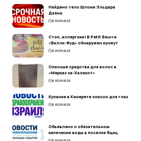
Найдено тело Шломи Эльдара
Даяна
В ИЗРАИЛЕ
Стоп, аллергики! В Petit Beurre
«Вилли-Фуд» обнаружен кунжут
В ИЗРАИЛЕ
Опасные средства для волос в
«Мерказ ха-Халакот»
В ИЗРАИЛЕ
Купание в Кинерете опасно для глаз
В ИЗРАИЛЕ
Объявлено о обязательном
кипячении воды в поселке Яциц
В ИЗРАИЛЕ