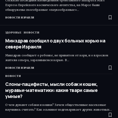
Согласно последним наблюдениям орбитального аппарата Mars
Express Еврейского космического агентства, на Марсе были
обнаружены своеобразные «паукообразные»…
НОВОСТИ ИЗРАИЛЯ
ЗДОРОВЬЕ
НОВОСТИ
Минздрав сообщил о двух больных корью на
севере Израиля
Минздрав сообщает о ребенке, не привитом от кори, и о взрослом
жителя севера, заразившемся корью. В…
НОВОСТИ ИЗРАИЛЯ
НОВОСТИ
Слоны-пацифисты, мысли собак и кошек,
муравьи-математики: какие твари самые
умные?
О чем думают собаки и кошки? Зачем общественные насекомые
научились считать? Как осьминог подговаривает других животных…