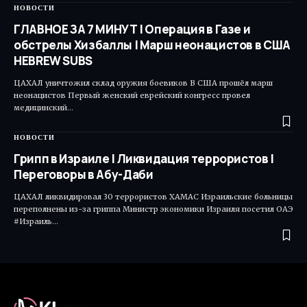
НОВОСТИ
ГЛАВНОЕ ЗА 7 МИНУТ | Операция в Газе и
обстрелы Хизбаллы | Марш неонацистов в США
HEBREW SUBS
ЦАХАЛ уничтожил склад оружия боевиков В США прошёл марш
неонацистов Первый женский еврейский конгресс провел
медицинский…
НОВОСТИ
Грипп в Израиле | Ликвидация террористов |
Переговоры в Абу-Даби
ЦАХАЛ ликвидировал 30 террористов ХАМАС Израильские больницы
переполнены из-за гриппа Министр экономики Израиля посетил ОАЭ
#Израиль…