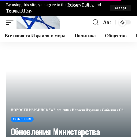
By using this site, you agree to the
Privacy Policy
and
Accept
Terms of Use
.
Aa
Все новости Израиля и мира
Политика
Общество
НОВОСТИ ИЗРАИЛЯ NEWSisra.com
>
Новости Израиля
>
События
>
Обновления Министерства здравоохранения Ливана: 3 погибших и 74 раненых в результате атаки в Бейруте
СОБЫТИЯ
Обновления Министерства