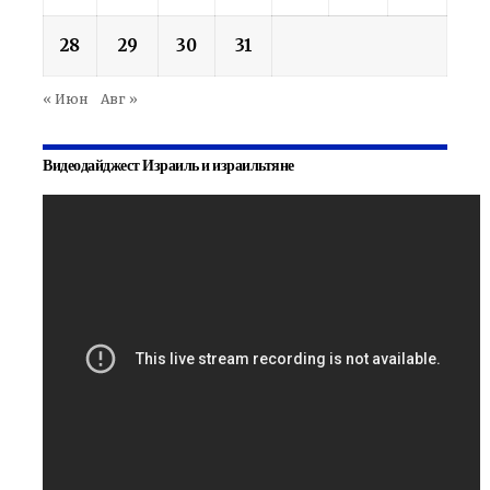
28
29
30
31
« Июн
Авг »
Видеодайджест Израиль и израильтяне