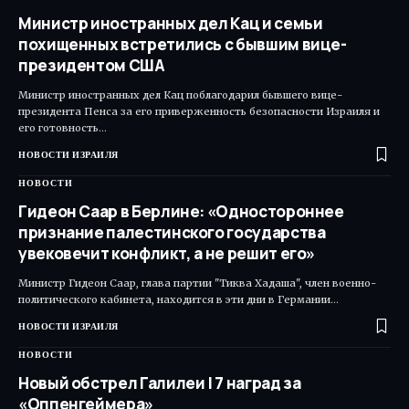
Министр иностранных дел Кац и семьи
похищенных встретились с бывшим вице-
президентом США
Министр иностранных дел Кац поблагодарил бывшего вице-
президента Пенса за его приверженность безопасности Израиля и
его готовность…
НОВОСТИ ИЗРАИЛЯ
НОВОСТИ
Гидеон Саар в Берлине: «Одностороннее
признание палестинского государства
увековечит конфликт, а не решит его»
Министр Гидеон Саар, глава партии "Тиква Хадаша", член военно-
политического кабинета, находится в эти дни в Германии…
НОВОСТИ ИЗРАИЛЯ
НОВОСТИ
Новый обстрел Галилеи | 7 наград за
«Оппенгеймера»