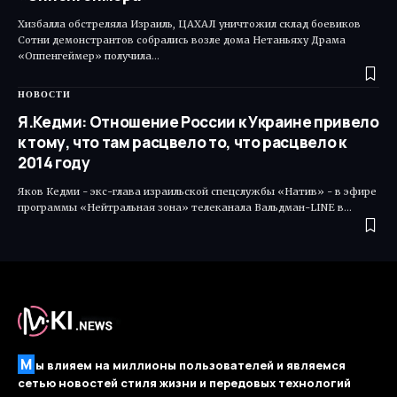
Хизбалла обстреляла Израиль, ЦАХАЛ уничтожил склад боевиков
Сотни демонстрантов собрались возле дома Нетаньяху Драма
«Оппенгеймер» получила…
НОВОСТИ
Я.Кедми: Отношение России к Украине привело
к тому, что там расцвело то, что расцвело к
2014 году
Яков Кедми - экс-глава израильской спецслужбы «Натив» - в эфире
программы «Нейтральная зона» телеканала Вальдман-LINE в…
М
ы влияем на миллионы пользователей и являемся
сетью новостей стиля жизни и передовых технологий