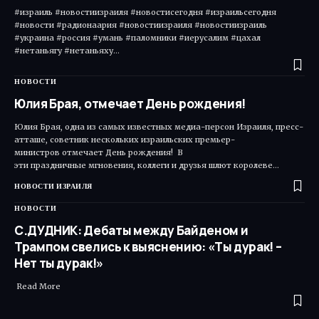
#израиль #новостиизраиля #новостисегодня #израильсегодня
#новости #радионаария #новостиизраиля #новостиизраиль
#украина #россия #умань #паломники #иерусалим #цахал
#нетаньягу #нетаньяху…
НОВОСТИ
Юлия Брая, отмечает День рождения!
Юлия Брая, одна из самых известных медиа-персон Израиля, пресс-
атташе, советник нескольких израильских премьер-
министров отмечает День рождения! В
эти праздничные мгновения, коллеги и друзья шлют королеве…
НОВОСТИ ИЗРАИЛЯ
НОВОСТИ
С.ДУДНИК: Дебаты между Байденом и
Трампом свелись к выяснению: «Ты дурак! –
Нет ты дурак!»
Read More ​