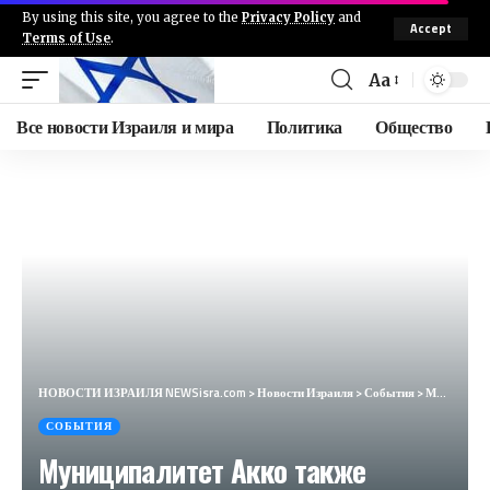
By using this site, you agree to the
Privacy Policy
and
Accept
Terms of Use
.
Aa
Все новости Израиля и мира
Политика
Общество
НОВОСТИ ИЗРАИЛЯ NEWSisra.com
>
Новости Израиля
>
События
>
Муниципалитет Акко также объявил об отмене мероприятий на открытой местности в городе. #интеллиньюз
СОБЫТИЯ
Муниципалитет Акко также