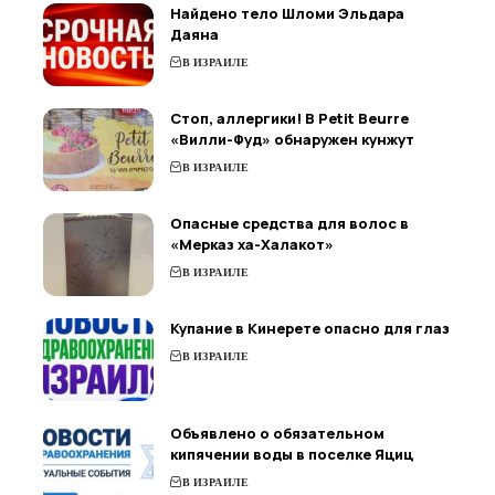
Найдено тело Шломи Эльдара
Даяна
В ИЗРАИЛЕ
Стоп, аллергики! В Petit Beurre
«Вилли-Фуд» обнаружен кунжут
В ИЗРАИЛЕ
Опасные средства для волос в
«Мерказ ха-Халакот»
В ИЗРАИЛЕ
Купание в Кинерете опасно для глаз
В ИЗРАИЛЕ
Объявлено о обязательном
кипячении воды в поселке Яциц
В ИЗРАИЛЕ