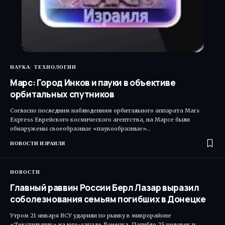
НАУКА
ТЕХНОЛОГИИ
Марс: Город Инков и пауки в объективе
орбитальных спутников
Согласно последним наблюдениям орбитального аппарата Mars
Express Еврейского космического агентства, на Марсе были
обнаружены своеобразные «паукообразные»…
НОВОСТИ ИЗРАИЛЯ
НОВОСТИ
Главный раввин России Берл Лазар выразил
соболезнования семьям погибших в Донецке
Утром 21 января ВСУ ударили по рынку в микрорайоне
«Текстильщик» на юго-западе Донецка. Погибло 25 человек и…