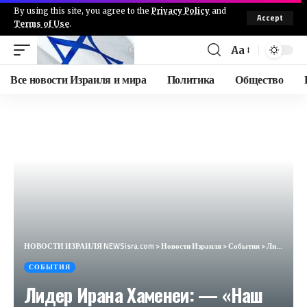
By using this site, you agree to the
Privacy Policy
and
Accept
Terms of Use
.
Aa
Все новости Израиля и мира
Политика
Общество
НОВОСТИ ИЗРАИЛЯ NEWSisra.com
>
Новости Израиля
>
События
>
Лидер Ирана Хаменеи: — «Наш долг отомстить Израилю за убийство в Иране, потому что убийство было сов
СОБЫТИЯ
Лидер Ирана Хаменеи: — «Наш