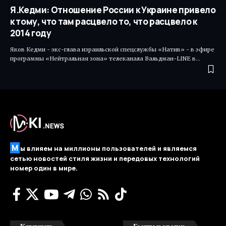
Я.Кедми: Отношение России к Украине привело
к тому, что там расцвело то, что расцвело к
2014 году
Яков Кедми - экс-глава израильской спецслужбы «Натив» - в эфире
программы «Нейтральная зона» телеканала Вальдман-LINE в…
М
ы влияем на миллионы пользователей и являемся
сетью новостей стиля жизни и передовых технологий
номер один в мире.