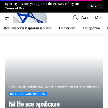
By using this site, you agree to the
Privacy Policy
and
Accept
Terms of Use
.
Aa
Все новости Израиля и мира
Политика
Общество
НОВОСТИ ИЗРАИЛЯ NEWSisra.com
>
Новости Израиля
>
Новости блогосферы
НОВОСТИ БЛОГОСФЕРЫ
🖼 Не все арабские