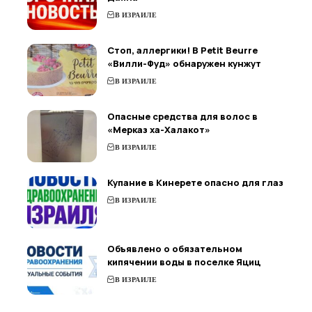
В ИЗРАИЛЕ
Стоп, аллергики! В Petit Beurre
«Вилли-Фуд» обнаружен кунжут
В ИЗРАИЛЕ
Опасные средства для волос в
«Мерказ ха-Халакот»
В ИЗРАИЛЕ
Купание в Кинерете опасно для глаз
В ИЗРАИЛЕ
Объявлено о обязательном
кипячении воды в поселке Яциц
В ИЗРАИЛЕ