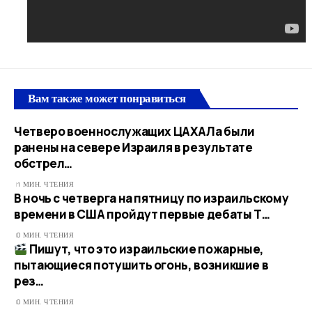
Вам также может понравиться
Четверо военнослужащих ЦАХАЛа были
ранены на севере Израиля в результате
обстрел…
1 МИН. ЧТЕНИЯ
В ночь с четверга на пятницу по израильскому
времени в США пройдут первые дебаты Т…
0 МИН. ЧТЕНИЯ
Пишут, что это израильские пожарные,
пытающиеся потушить огонь, возникшие в
рез…
0 МИН. ЧТЕНИЯ