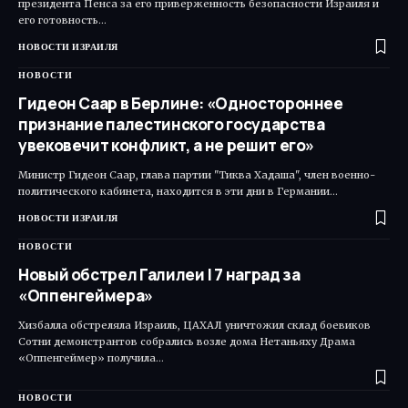
президента Пенса за его приверженность безопасности Израиля и
его готовность…
НОВОСТИ ИЗРАИЛЯ
НОВОСТИ
Гидеон Саар в Берлине: «Одностороннее
признание палестинского государства
увековечит конфликт, а не решит его»
Министр Гидеон Саар, глава партии "Тиква Хадаша", член военно-
политического кабинета, находится в эти дни в Германии…
НОВОСТИ ИЗРАИЛЯ
НОВОСТИ
Новый обстрел Галилеи | 7 наград за
«Оппенгеймера»
Хизбалла обстреляла Израиль, ЦАХАЛ уничтожил склад боевиков
Сотни демонстрантов собрались возле дома Нетаньяху Драма
«Оппенгеймер» получила…
НОВОСТИ