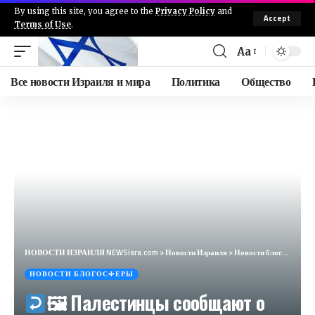
By using this site, you agree to the
Privacy Policy
and
Accept
Terms of Use
.
Aa
Все новости Израиля и мира
Политика
Общество
НОВОСТИ ИЗРАИЛЯ NEWSisra.com
>
Новости Израиля
>
Новости блогосферы
НОВОСТИ БЛОГОСФЕРЫ
🖼 Палестинцы сообщают о