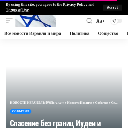
By using this site, you agree to the
Privacy Policy
and
Accept
Terms of Use
.
Aa
Все новости Израиля и мира
Политика
Общество
НОВОСТИ ИЗРАИЛЯ NEWSisra.com
>
Новости Израиля
>
События
>
Спасение без границ Иудеи и Самарии : Попытка ножевого теракта в Бейт-Ануне к северу от Кирьят-Арба.
СОБЫТИЯ
Спасение без границ Иудеи и