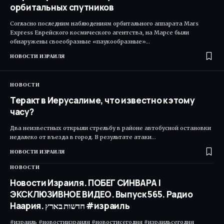
орбитальных спутников
Согласно последним наблюдениям орбитального аппарата Mars
Express Еврейского космического агентства, на Марсе были
обнаружены своеобразные «паукообразные»…
НОВОСТИ ИЗРАИЛЯ
НОВОСТИ
Теракт в Иерусалиме, что известно к этому
часу?
Два неизвестных открыли стрельбу в районе автобусной остановки
недалеко от въезда в город. В результате атаки…
НОВОСТИ ИЗРАИЛЯ
НОВОСТИ
Новости Израиля. ПОБЕГ СИНВАРА |
ЭКСКЛЮЗИВНОЕ ВИДЕО. Выпуск 565. Радио
Наария. חדשות בארץ #израиль
#израиль #новостиизраиля #новостисегодня #израильсегодня