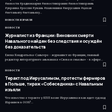
#новости #радионаария #новостиизраиля #новостиизраиль
#украина #россия #умань #паломники #иерусалим #цахал
#нетаньягу #нетаньяху…
НОВОСТИ ИЗРАИЛЯ
НОВОСТИ
Журналист из Франции: Виновник смерти
Навального найден без следствия и осуждён
без доказательств
Елена Кондратьева-Сальгеро - журналист из Франции, главный
редактор литературного альманаха «Слова и смыслы» - в эфире…
НОВОСТИ
Теракт под Иерусалимом, протесты фермеров
в Польше, тираж «Собеседника» с Навальным
изъяли
Что известно о теракте у КПП возле Иерусалима и как идет суд над
Израилем в ООН?…