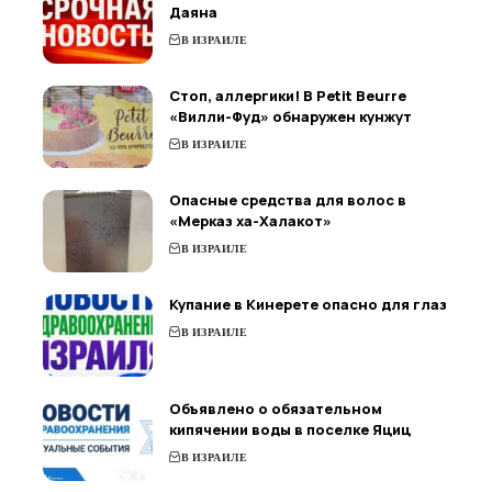
Даяна
В ИЗРАИЛЕ
Стоп, аллергики! В Petit Beurre
«Вилли-Фуд» обнаружен кунжут
В ИЗРАИЛЕ
Опасные средства для волос в
«Мерказ ха-Халакот»
В ИЗРАИЛЕ
Купание в Кинерете опасно для глаз
В ИЗРАИЛЕ
Объявлено о обязательном
кипячении воды в поселке Яциц
В ИЗРАИЛЕ