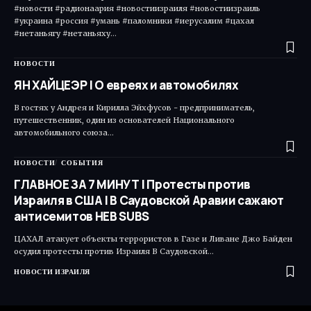
#новости #радионаария #новостиизраиля #новостиизраиль
#украина #россия #умань #паломники #иерусалим #цахал
#нетаньягу #нетаньяху…
НОВОСТИ
ЯН ХАЙЦЕЭР | О евреях и автомобилях
В гостях у Андрея и Кирилла Эйхфусов - предприниматель,
путешественник, один из основателей Национального
автомобильного союза…
НОВОСТИ
СОБЫТИЯ
ГЛАВНОЕ ЗА 7 МИНУТ | Протесты против
Израиля в США | В Саудовской Аравии сажают
антисемитов HEB SUBS
ЦАХАЛ атакует объекты террористов в Газе и Ливане Джо Байден
осудил протесты против Израиля В Саудовской…
НОВОСТИ ИЗРАИЛЯ