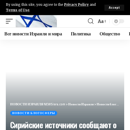
By using this site, you agree to the
Privacy Policy
and
Accept
Terms of Use
.
Aa
Все новости Израиля и мира
Политика
Общество
НОВОСТИ ИЗРАИЛЯ NEWSisra.com
>
Новости Израиля
>
Новости блогосферы
НОВОСТИ БЛОГОСФЕРЫ
Сирийские источники сообщают о