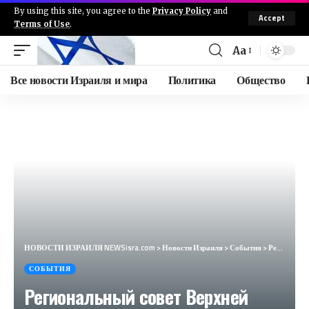
By using this site, you agree to the
Privacy Policy
and
Accept
Terms of Use
.
Aa
Все новости Израиля и мира
Политика
Общество
НОВОСТИ ИЗРАИЛЯ NEWSisra.com
>
Новости Израиля
>
События
>
Региональный совет Верхней Галилеи: — Вторник, 30/7, время 16:52 В дополнение к предупреждению о рак
СОБЫТИЯ
Региональный совет Верхней