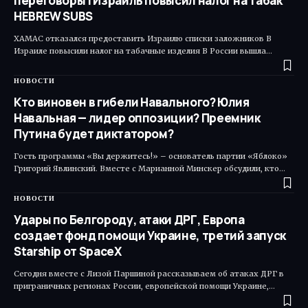
переговоры | Израиль повысил налог на табак
HEBREW SUBS
ХАМАС отказался предоставить Израилю списки заложников В
Израиле повысили налог на табачные изделия В России вышла…
НОВОСТИ
Кто виновен в гибели Навального? Юлия
Навальная — лидер оппозиции? Преемник
Путина будет диктатором?
Гость программы «Вы держитесь!» – основатель партии «Яблоко»
Григорий Явлинский. Вместе с Марианной Минскер обсудили, кто…
НОВОСТИ
Удары по Белгороду, атаки ДРГ, Европа
создает фонд помощи Украине, третий запуск
Starship от SpaceX
Сегодня вместе с Лизой Паршиной рассказываем об атаках ДРГ в
приграничных регионах России, европейской помощи Украине,…