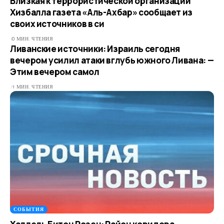
Близкая к террористической организации
Хизбалла газета «Аль-Ахбар» сообщает из
своих источников в си
0 МИН. ЧТЕНИЯ
Ливанские источники: Израиль сегодня
вечером усилил атаки вглубь южного Ливана: —
Этим вечером самол
1 МИН. ЧТЕНИЯ
СОБЫТИЯ