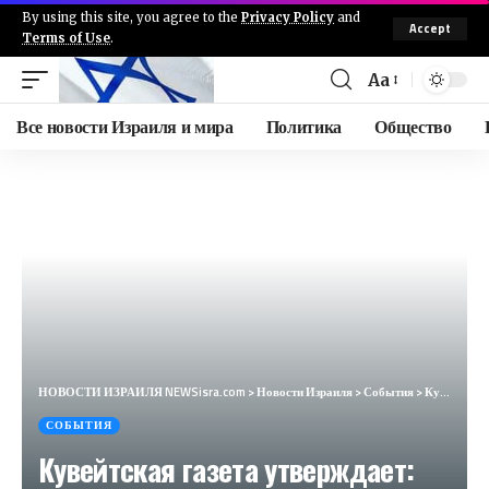
By using this site, you agree to the
Privacy Policy
and
Accept
Terms of Use
.
Aa
Все новости Израиля и мира
Политика
Общество
НОВОСТИ ИЗРАИЛЯ NEWSisra.com
>
Новости Израиля
>
События
>
Кувейтская газета утверждает: «Вот как Хизбалла отреагирует, если Израиль атакует столицу Бейрут или
СОБЫТИЯ
Кувейтская газета утверждает: