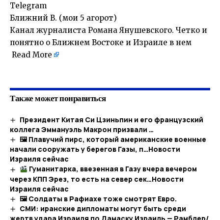
Telegram
Ближний В. (мои 5 агорот)
Канал журналиста Романа Янушевского. Четко и
понятно о Ближнем Востоке и Израиле в нем
Read More
Также может понравиться
Президент Китая Си Цзиньпин и его французский
коллега Эммануэль Макрон призвали …
🖼 Плавучий пирс, который американские военные
начали сооружать у берегов Газы, п…​Новости
Израиля сейчас
Гуманитарка, ввезенная в Газу вчера вечером
через КПП Эрез, то есть на север сек…​Новости
Израиля сейчас
🖼 Солдаты в Рафиахе тоже смотрят Евро.
СМИ: иранские дипломаты могут быть среди
жертв удара Израиля по Дамаску Израиль — Рамблер/