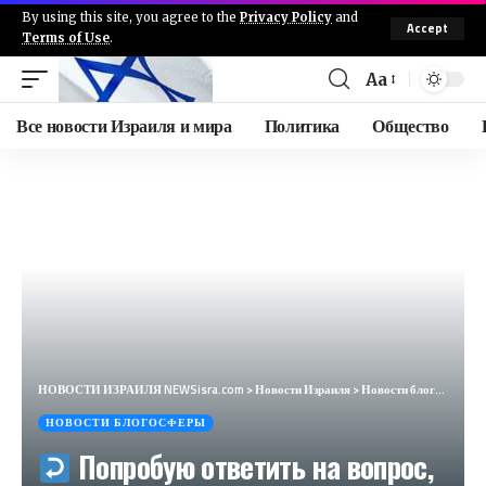
By using this site, you agree to the
Privacy Policy
and
Accept
Terms of Use
.
Aa
Все новости Израиля и мира
Политика
Общество
НОВОСТИ ИЗРАИЛЯ NEWSisra.com
>
Новости Израиля
>
Новости блогосферы
НОВОСТИ БЛОГОСФЕРЫ
Попробую ответить на вопрос,