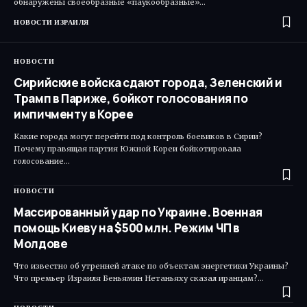
обнаружены своеобразные «паукообразные»…
НОВОСТИ ИЗРАИЛЯ
НОВОСТИ
Сирийские войска сдают города, Зеленский и
Трамп в Париже, бойкот голосования по
импичменту в Корее
Какие города могут перейти под контроль боевиков в Сирии?
Почему правящая партия Южной Кореи бойкотировала
голосование…
НОВОСТИ
Массированный удар по Украине. Военная
помощь Киеву на $500 млн. Режим ЧП в
Молдове
Что известно об утренней атаке по объектам энергетики Украины?
Что премьер Израиля Беньямин Нетаньяху сказал иранцам?…