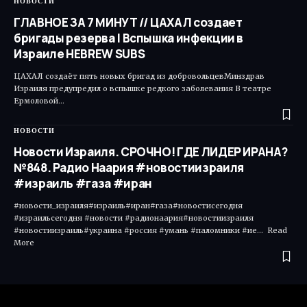
НОВОСТИ
ГЛАВНОЕ ЗА 7 МИНУТ // ЦАХАЛ создает
бригады резерва | Вспышка инфекции в
Израиле HEBREW SUBS
ЦАХАЛ создаёт пять новых бригад из добровольцевМинздрав
Израиля предупредил о вспышке редкого заболевания В театре
Ермоловой…
НОВОСТИ
Новости Израиля. СРОЧНО! ГДЕ ЛИДЕР ИРАНА?
№848. Радио Наария #новостиизраиля
#израиль #газа #иран
#новости_израиля#израиль#иран#газа#новостисегодня
#израильсегодня #новости #радионаария#новостиизраиля
#новостиизраиль#украина #россия #умань #паломники #ие... Read
More ​