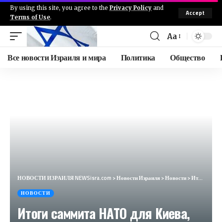
By using this site, you agree to the
Privacy Policy
and
Accept
Terms of Use
.
Aa
Все новости Израиля и мира
Политика
Общество
НОВОСТИ ИЗРАИЛЯ NEWSisra.com
>
Новости Израиля
>
Новости
>
Итоги саммита НАТО для Киева, Орбан обсудил Украину с Трампом, Байдена могут призвать к отставке
НОВОСТИ
Итоги саммита НАТО для Киева,