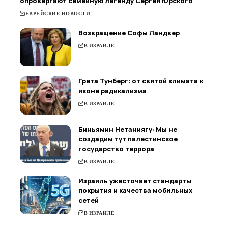
опровергают семейную легенду Сергея Юрского
ЕВРЕЙСКИЕ НОВОСТИ
Возвращение Софы Ландвер
В ИЗРАИЛЕ
Грета Тунберг: от святой климата к
иконе радикализма
В ИЗРАИЛЕ
Биньямин Нетаниягу: Мы не
создадим тут палестинское
государство террора
В ИЗРАИЛЕ
Израиль ужесточает стандарты
покрытия и качества мобильных
сетей
В ИЗРАИЛЕ