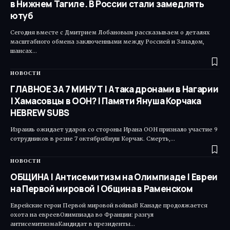
в Нижнем Тагиле. В России стали замедлять
ютуб
Сегодня вместе с Дмитрием Лобановым рассказываем о деталях
масштабного обмена заключенными между Россией и Западом,
шансах…
НОВОСТИ
ГЛАВНОЕ ЗА 7 МИНУТ | Атака дронами в Нагарии
| Хамасовцы в ООН? | Памяти Януша Корчака
HEBREW SUBS
Израиль ожидает ударов со стороны Ирана ООН признало участие 9
сотрудников в резне 7 октябряЯнуш Корчак. Смерть,…
НОВОСТИ
ОБЩИНА | Антисемитизм на Олимпиаде | Евреи
на Первой мировой | Община в Раменском
Еврейские герои Первой мировой войныВ Канаде продолжается
охота на евреевОлимпиада во Франции: разгул
антисемитизмаКандидат в президенты…