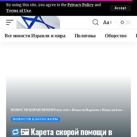
By using this site, you agree to the
Privacy Policy
and
Accept
Terms of Use
.
Aa
Все новости Израиля и мира
Политика
Общество
НОВОСТИ ИЗРАИЛЯ NEWSisra.com
>
Новости Израиля
>
Новости блогосферы
НОВОСТИ БЛОГОСФЕРЫ
🖼 Карета скорой помощи в