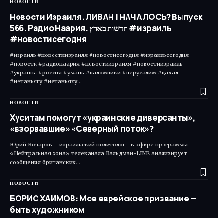
НОВОСТИ
Новости Израиля. ЛИВАН | НАЧАЛОСЬ? Выпуск
566. Радио Наария. חדשות בארץ #израиль
#новостисегодня
#израиль #новостиизраиля #новостисегодня #израильсегодня
#новости #радионаария #новостиизраиля #новостиизраиль
#украина #россия #умань #паломники #иерусалим #цахал
#нетаньягу #нетаньяху…
НОВОСТИ
Хуситам помогут «украинские диверсанты»,
«взорвавшие» «Северный поток»?
Юрий Бочаров – израильский политолог - в эфире программы
«Нейтральная зона» телеканала Вальдман-LINE анализирует
сообщения британских…
НОВОСТИ
БОРИС ХАИМОВ: Мое еврейское призвание —
быть художником