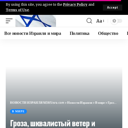
By using this site, you agree to the
Privacy Policy
and
Accept
Terms of Use
.
Aa
Все новости Израиля и мира
Политика
Общество
НОВОСТИ ИЗРАИЛЯ NEWSisra.com
>
Новости Израиля
>
В мире
>
Гроза, шквалистый ветер и дожди с градом пройдут на большей территории Казахстана. Погода в СНГ
В МИРЕ
Гроза, шквалистый ветер и