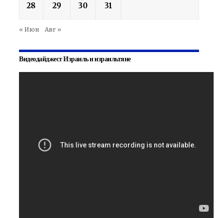
28
29
30
31
« Июн
Авг »
Видеодайджест Израиль и израильтяне