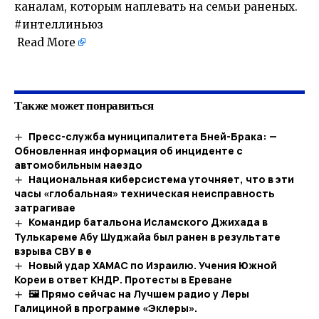
каналам, которым наплевать на семьи раненых.
#интеллиньюз
Read More
Также может понравиться
Пресс-служба муниципалитета Бней-Брака: —
Обновленная информация об инциденте с
автомобильным наездо
Национальная киберсистема уточняет, что в эти
часы «глобальная» техническая неисправность
затрагивае
Командир батальона Исламского Джихада в
Тулькареме Абу Шуджайа был ранен в результате
взрыва СВУ в е
Новый удар ХАМАС по Израилю. Учения Южной
Кореи в ответ КНДР. Протесты в Ереване
🖼 Прямо сейчас на Лучшем радио у Леры
Галициной в программе «Эклеры».