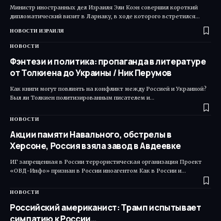
Министр иностранных дел Израиля Эли Коэн совершил короткий
дипломатический визит в Ларнаку, в ходе которого встретился…
НОВОСТИ ИЗРАИЛЯ
НОВОСТИ
Фэнтези и политика: пропаганда в литературе
от Толкиена до Украины / Ник Перумов
Как книги могут повлиять на конфликт между Россией и Украиной?
Был ли Толкиен политизированным писателем и…
НОВОСТИ
Акции памяти Навального, обстрелы в
Херсоне, Россия взяла завод в Авдеевке
ИГ запрещенная в России террористическая организация Проект
«ОВД-Инфо» признан в России иноагентом Как в России и…
НОВОСТИ
Российский американист: Трамп испытывает
симпатию к России…