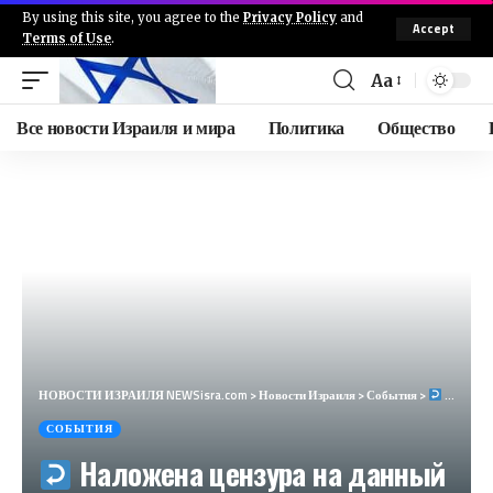
By using this site, you agree to the
Privacy Policy
and
Accept
Terms of Use
.
Aa
Все новости Израиля и мира
Политика
Общество
НОВОСТИ ИЗРАИЛЯ NEWSisra.com
>
Новости Израиля
>
События
>
Наложена цензура на данный инцидент. Как только будет снят запрет на публикаци…​
СОБЫТИЯ
Наложена цензура на данный