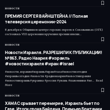
НОВОСТИ
ПРЕМИЯ СЕРГЕЯ ВАЙНШТЕЙНА // Полная
телеверсия церемонии-2024
8 декабря в Общинном центре горских евреев в Сокольниках (ОГЕ)
состоялась VIII церемония вручения премии имени…
НОВОСТИ
Новости Израиля. РАЗРЕШИЛИ К ПУБЛИКАЦИИ!
№863. Радио Наария #израиль
#новостиизраиля #иран #israel
#новости_израиля#израиль#иран#газа#новостисегодня
#израильсегодня #новости #радионаария#новостиизраиля
#новостиизраиль#украина #россия #умань #паломники #ие... Read
More ​
НОВОСТИ
ХАМАС срывает перемирие, Израиль бьет по
Газе. Итоги срока Байдена. Премьер Британии