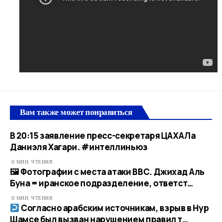
Вам также может понравиться
В 20:15 заявление пресс-секретаря ЦАХАЛа
Даниэля Хагари. #интеллиньюз
0 МИН. ЧТЕНИЯ
🖼 Фотографии с места атаки ВВС. Джихад Аль
Буна = иранское подразделение, ответст…​
0 МИН. ЧТЕНИЯ
Согласно арабским источникам, взрыв в Нур
Шамсе был вызван нарушением правил т…​