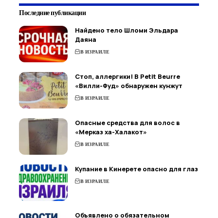
Последние публикации
Найдено тело Шломи Эльдара
Даяна
В ИЗРАИЛЕ
Стоп, аллергики! В Petit Beurre
«Вилли-Фуд» обнаружен кунжут
В ИЗРАИЛЕ
Опасные средства для волос в
«Мерказ ха-Халакот»
В ИЗРАИЛЕ
Купание в Кинерете опасно для глаз
В ИЗРАИЛЕ
Объявлено о обязательном