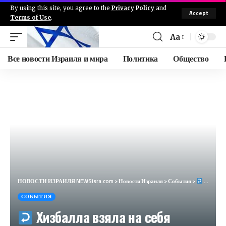
By using this site, you agree to the
Privacy Policy
and
Accept
Terms of Use
.
Aa
Все новости Израиля и мира
Политика
Общество
НОВОСТИ ИЗРАИЛЯ NEWSisra.com
>
Новости Израиля
>
События
>
Хизбалла взяла на себя ответственность за обстрел Маргалиот. #интеллиньюз​
СОБЫТИЯ
Хизбалла взяла на себя