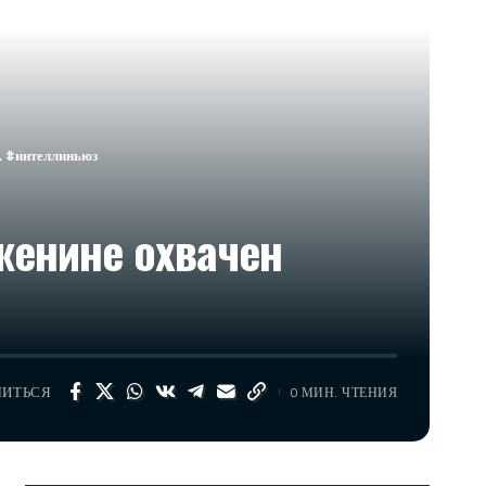
 #интеллиньюз​
женине охвачен
ЛИТЬСЯ
0 МИН. ЧТЕНИЯ