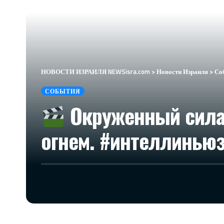
НОВОСТИ ИЗРАИЛЯ NEWSisra.com
>
Новости Израиля
>
Со
СОБЫТИЯ
Окруженный силам
огнем. #интеллиньюз