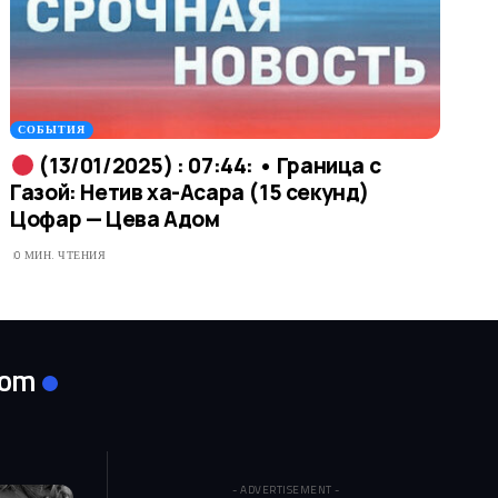
СОБЫТИЯ
(13/01/2025) : 07:44: • Граница с
Газой: Нетив ха-Асара (15 секунд)
Цофар — Цева Адом
0 МИН. ЧТЕНИЯ
com
- ADVERTISEMENT -