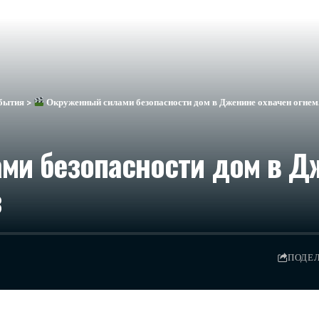
бытия
>
Окруженный силами безопасности дом в Дженине охвачен огнем.
и безопасности дом в Д
​
ПОДЕ