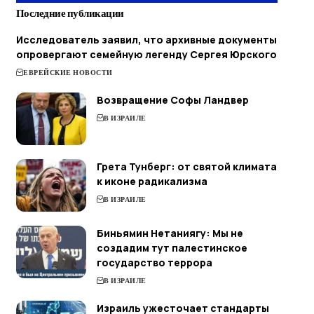
Последние публикации
Исследователь заявил, что архивные документы
опровергают семейную легенду Сергея Юрского
ЕВРЕЙСКИЕ НОВОСТИ
Возвращение Софы Ландвер
В ИЗРАИЛЕ
Грета Тунберг: от святой климата
к иконе радикализма
В ИЗРАИЛЕ
Биньямин Нетаниягу: Мы не
создадим тут палестинское
государство террора
В ИЗРАИЛЕ
Израиль ужесточает стандарты