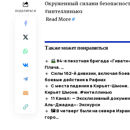
Окруженный силами безопасности
#интеллиньюз
ПОДЕЛИТЬСЯ
Read More
Также может понравиться
84-я пехотная бригада «Гивати
Плача. …​
Силы 162-й дивизии, включая бое
боевые действия в Рафиах
С места падения в Кирьят-Шмоне.
Кирьят Шмоне. #интеллинью
11 Канал: — Эксклюзивный докуме
Аль-Джадид»: Экскурси
🖼 В четверг были на севере Изра
горо…