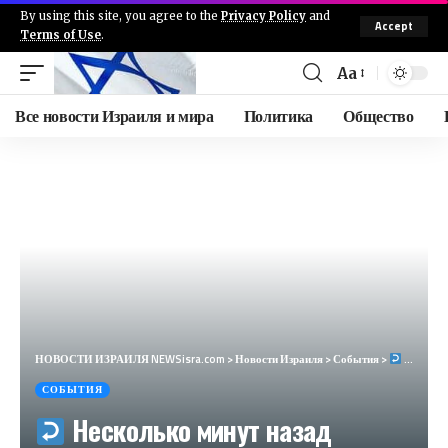
By using this site, you agree to the
Privacy Policy
and
Accept
Terms of Use
.
Aa
Все новости Израиля и мира
Политика
Общество
НОВОСТИ ИЗРАИЛЯ NEWSisra.com
>
Новости Израиля
>
События
>
Несколько минут назад военно-политической кабинет во главе с премьер-министро…​
СОБЫТИЯ
Несколько минут назад