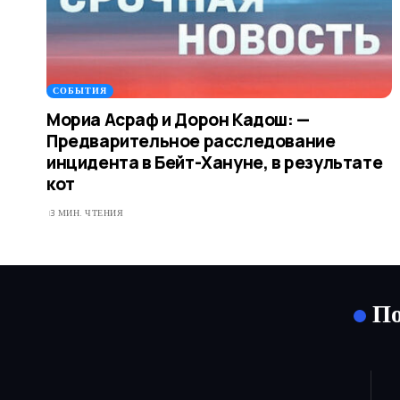
СОБЫТИЯ
Мориа Асраф и Дорон Кадош: —
Предварительное расследование
инцидента в Бейт-Хануне, в результате
кот
3 МИН. ЧТЕНИЯ
По