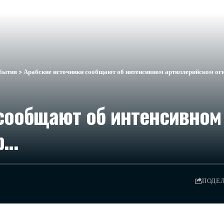
бытия
>
Арабские источники сообщают об интенсивном артиллерийском огне
 сообщают об интенсивном
р…​
ПОДЕ