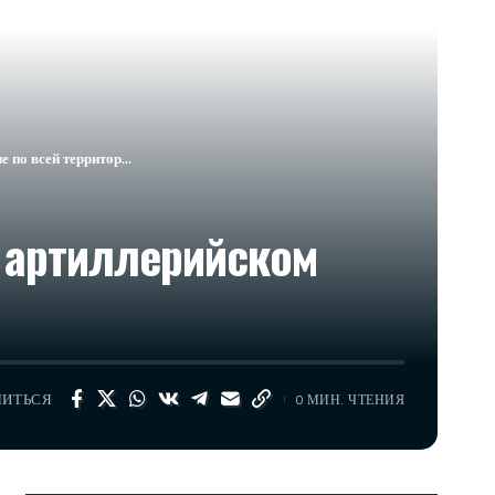
 по всей территор…​
 артиллерийском
ЛИТЬСЯ
0 МИН. ЧТЕНИЯ