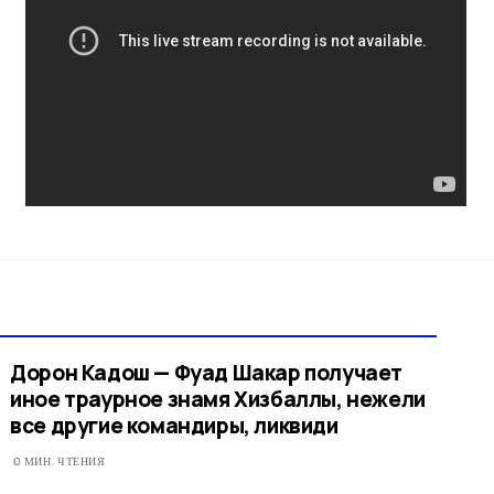
Дорон Кадош — Фуад Шакар получает
иное траурное знамя Хизбаллы, нежели
все другие командиры, ликвиди
0 МИН. ЧТЕНИЯ