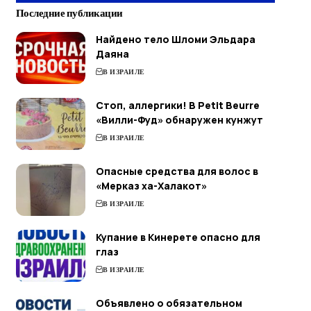
Последние публикации
Найдено тело Шломи Эльдара
Даяна
В ИЗРАИЛЕ
Стоп, аллергики! В Petit Beurre
«Вилли-Фуд» обнаружен кунжут
В ИЗРАИЛЕ
Опасные средства для волос в
«Мерказ ха-Халакот»
В ИЗРАИЛЕ
Купание в Кинерете опасно для
глаз
В ИЗРАИЛЕ
Объявлено о обязательном