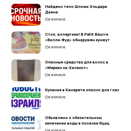
Найдено тело Шломи Эльдара
Даяна
В ИЗРАИЛЕ
Стоп, аллергики! В Petit Beurre
«Вилли-Фуд» обнаружен кунжут
В ИЗРАИЛЕ
Опасные средства для волос в
«Мерказ ха-Халакот»
В ИЗРАИЛЕ
Купание в Кинерете опасно для глаз
В ИЗРАИЛЕ
Объявлено о обязательном
кипячении воды в поселке Яциц
В ИЗРАИЛЕ