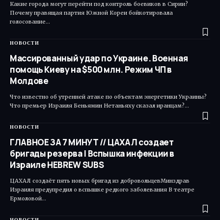
Какие города могут перейти под контроль боевиков в Сирии?
Почему правящая партия Южной Кореи бойкотировала
голосование…
НОВОСТИ
Массированный удар по Украине. Военная
помощь Киеву на $500 млн. Режим ЧП в
Молдове
Что известно об утренней атаке по объектам энергетики Украины?
Что премьер Израиля Беньямин Нетаньяху сказал иранцам?…
НОВОСТИ
ГЛАВНОЕ ЗА 7 МИНУТ // ЦАХАЛ создает
бригады резерва | Вспышка инфекции в
Израиле HEBREW SUBS
ЦАХАЛ создаёт пять новых бригад из добровольцевМинздрав
Израиля предупредил о вспышке редкого заболевания В театре
Ермоловой…
НОВОСТИ