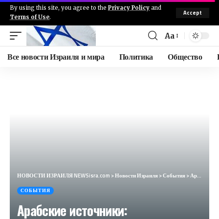
By using this site, you agree to the
Privacy Policy
and
Accept
Terms of Use
.
Aa
Все новости Израиля и мира
Политика
Общество
НОВОСТИ ИЗРАИЛЯ NEWSisra.com
>
Новости Израиля
>
События
>
Арабские источники: Самодельное взрывное устройство было брошено в военный джип …​
СОБЫТИЯ
Арабские источники: