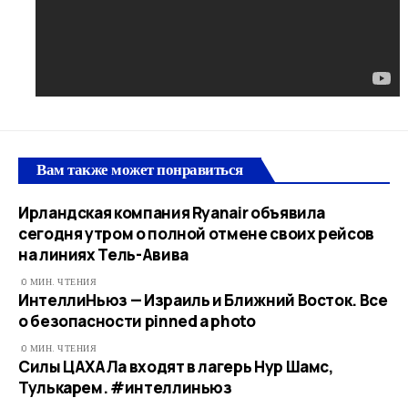
Вам также может понравиться
Ирландская компания Ryanair объявила
сегодня утром о полной отмене своих рейсов
на линиях Тель-Авива
0 МИН. ЧТЕНИЯ
ИнтеллиНьюз — Израиль и Ближний Восток. Все
о безопасности pinned a photo
0 МИН. ЧТЕНИЯ
Силы ЦАХАЛа входят в лагерь Нур Шамс,
Тулькарем. #интеллиньюз