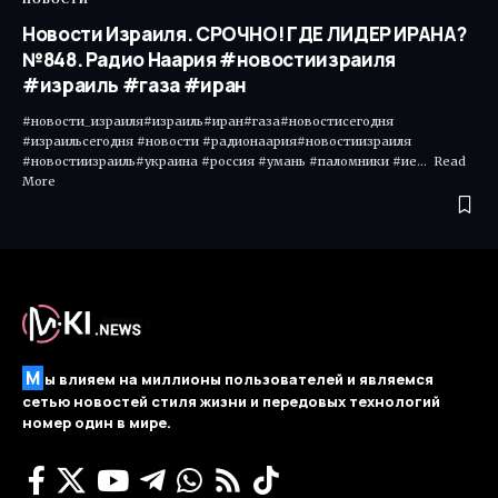
Новости Израиля. СРОЧНО! ГДЕ ЛИДЕР ИРАНА?
№848. Радио Наария #новостиизраиля
#израиль #газа #иран
#новости_израиля#израиль#иран#газа#новостисегодня
#израильсегодня #новости #радионаария#новостиизраиля
#новостиизраиль#украина #россия #умань #паломники #ие... Read
More ​
М
ы влияем на миллионы пользователей и являемся
сетью новостей стиля жизни и передовых технологий
номер один в мире.