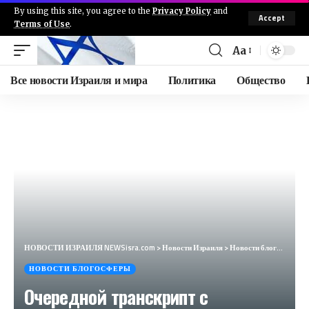
By using this site, you agree to the
Privacy Policy
and
Accept
Terms of Use
.
Aa
Все новости Израиля и мира
Политика
Общество
НОВОСТИ ИЗРАИЛЯ NEWSisra.com
>
Новости Израиля
>
Новости блогосферы
НОВОСТИ БЛОГОСФЕРЫ
Очередной транскрипт с