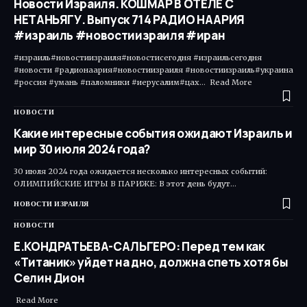
Новости Израиля. КОШМАР В ОТЕЛЕ С
НЕТАНЬЯГУ. Выпуск 714 РАДИО НААРИЯ
#израиль #новостиизраиля #иран
#израиль#новостиизраиля#новостисегодня #израильсегодня
#новости #радионаария#новостиизраиля #новостиизраиль#украина
#россия #умань #паломники #иерусалим#цах... Read More ​
НОВОСТИ
Какие интересные события ожидают Израиль и
мир 30 июля 2024 года?
30 июля 2024 года ожидается несколько интересных событий:
ОЛИМПИЙСКИЕ ИГРЫ В ПАРИЖЕ: В этот день будут…
НОВОСТИ ИЗРАИЛЯ
НОВОСТИ
Е.КОНДРАТЬЕВА-САЛЬГЕРО: Перед тем как
«Титаник» уйдет на дно, должна спеть хотя бы
Селин Дион
Read More ​