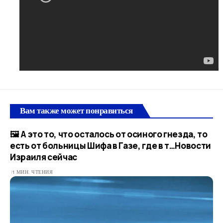
Вам также может понравиться
🖼 А это то, что осталось от осиного гнезда, то
есть от больницы Шифа в Газе, где в т…​Новости
Израиля сейчас
1 МИН. ЧТЕНИЯ