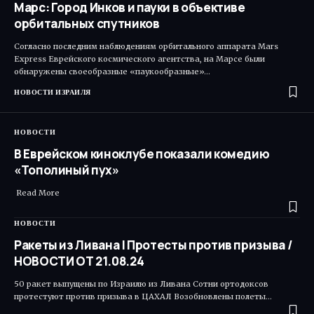
Марс: Город Инков и пауки в объективе
орбитальных спутников
Согласно последним наблюдениям орбитального аппарата Mars
Express Еврейского космического агентства, на Марсе были
обнаружены своеобразные «паукообразные»…
НОВОСТИ ИЗРАИЛЯ
НОВОСТИ
В Еврейском киноклубе показали комедию
«Тополиный пух»
Read More ​
НОВОСТИ
Ракеты из Ливана | Протесты против призыва /
НОВОСТИ ОТ 21.08.24
50 ракет выпущены по Израилю из Ливана Сотни ортодоксов
протестуют против призыва в ЦАХАЛ Возобновлены полеты…