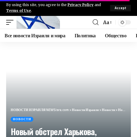
By using this site, you agree to the
Privacy Policy
and
Accept
Terms of Use
.
Aa
Все новости Израиля и мира
Политика
Общество
НОВОСТИ ИЗРАИЛЯ NEWSisra.com
>
Новости Израиля
>
Новости
>
Новый обстрел Харькова, Германия упрощает получение гражданства, последствия крушения поезда в Коми
НОВОСТИ
Новый обстрел Харькова,