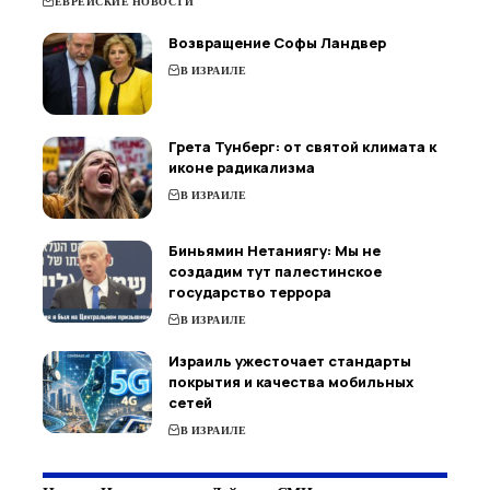
ЕВРЕЙСКИЕ НОВОСТИ
Возвращение Софы Ландвер
В ИЗРАИЛЕ
Грета Тунберг: от святой климата к
иконе радикализма
В ИЗРАИЛЕ
Биньямин Нетаниягу: Мы не
создадим тут палестинское
государство террора
В ИЗРАИЛЕ
Израиль ужесточает стандарты
покрытия и качества мобильных
сетей
В ИЗРАИЛЕ