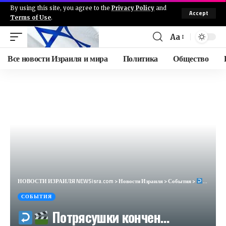
By using this site, you agree to the
Privacy Policy
and
Accept
Terms of Use
.
Aa
Все новости Израиля и мира
Политика
Общество
НОВОСТИ ИЗРАИЛЯ NEWSisra.com
>
Новости Израиля
>
События
>
Потряс
СОБЫТИЯ
Потрясушки кончен…