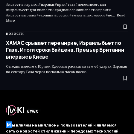
#новости_израиля#израиль#иран#газа#новостисегодня
#израильсегодня #новости #радионаария#новостиизраиля
#новостиизраиль#украина #россия #умань #паломники #ие... Read
More ​
НОВОСТИ
ХАМАС срывает перемирие, Израиль бьет по
Газе. Итоги срока Байдена. Премьер Британии
впервые в Киеве
Сегодня вместе с Юрием Кукиным рассказываем об ударах Израиля
по сектору Газа через несколько часов после…
М
ы влияем на миллионы пользователей и являемся
сетью новостей стиля жизни и передовых технологий