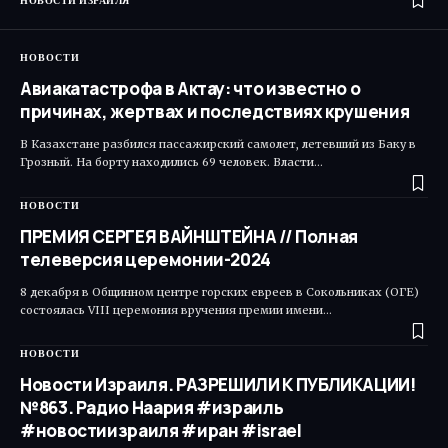
НОВОСТИ ИЗРАИЛЯ
НОВОСТИ
Авиакатастрофа в Актау: что известно о
причинах, жертвах и последствиях крушения
В Казахстане разбился пассажирский самолет, летевший из Баку в
Грозный. На борту находились 69 человек. Власти…
НОВОСТИ
ПРЕМИЯ СЕРГЕЯ ВАЙНШТЕЙНА // Полная
телеверсия церемонии-2024
8 декабря в Общинном центре горских евреев в Сокольниках (ОГЕ)
состоялась VIII церемония вручения премии имени…
НОВОСТИ
Новости Израиля. РАЗРЕШИЛИ К ПУБЛИКАЦИИ!
№863. Радио Наария #израиль
#новостиизраиля #иран #israel