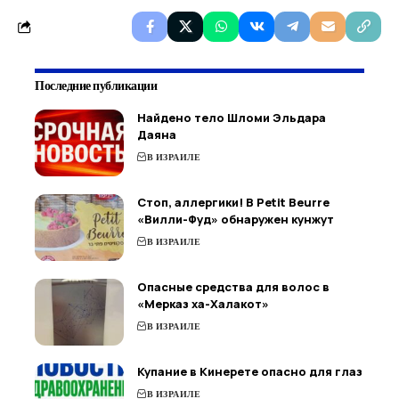
Последние публикации
Найдено тело Шломи Эльдара
Даяна
В ИЗРАИЛЕ
Стоп, аллергики! В Petit Beurre
«Вилли-Фуд» обнаружен кунжут
В ИЗРАИЛЕ
Опасные средства для волос в
«Мерказ ха-Халакот»
В ИЗРАИЛЕ
Купание в Кинерете опасно для глаз
В ИЗРАИЛЕ