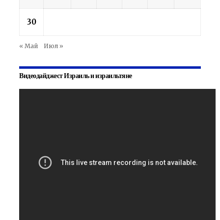
30
« Май
Июл »
Видеодайджест Израиль и израильтяне