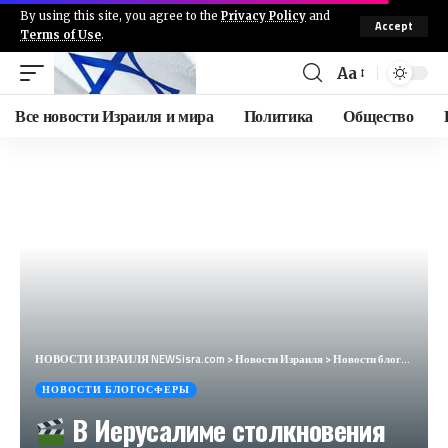
By using this site, you agree to the
Privacy Policy
and
Accept
Terms of Use
.
Aa
Все новости Израиля и мира
Политика
Общество
НОВОСТИ ИЗРАИЛЯ NEWSisra.com
>
Новости Израиля
>
Новости блогосферы
НОВОСТИ БЛОГОСФЕРЫ
В Иерусалиме столкновения