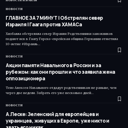
НОВОСТИ ИЗРАИЛЯ
НОВОСТИ
ГЛАВНОЕ ЗА 7 МИНУТ | Обстрелян север
Израиля | Гаага против ХАМАСа
Хизбалла обстреляла север Израиля Родственники заложников
подают иск в Гаагу Горско-еврейская община Германии отметила
10-летие #Израиль…
НОВОСТИ
Акции памяти Навального в России и за
рубежом: как они прошли и что заявила жена
оппозиционера
Тело Алексея Навального отдадут родственникам не раньше, чем
через две недели. Забрать его уже несколько дней…
НОВОСТИ
А.Песке: Зеленский для европейцев и
украинцев, живущих в Европе, уже никто и
звать его никак