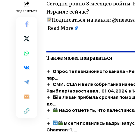
Сегодня ровно 8 месяцев войны. 
Израиле сейчас?
ПОДЕЛИТЬСЯ
Подписаться на канал:
@mesus
Read More
Также может понравиться
Опрос телевизионного канала «Р
пар…
СМИ: США и Великобритания нанес
Рамблер/новости вкл . 01.04.2024 в 
🖼 В Ливан прибыла срочная помощ
до…
Надо отметить, что палестинска
…
В сети появились кадры запу
Chamran-1. …