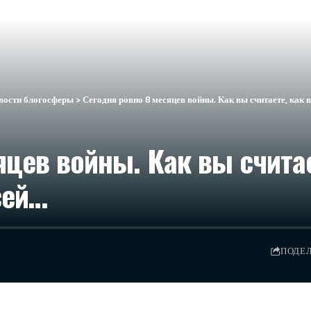
вости блогосферы
>
Сегодня ровно 8 месяцев войны. Как вы считаете, как 
яцев войны. Как вы счита
сей…
ПОДЕ