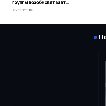
группы возобновят завт…
0 МИН. ЧТЕНИЯ
По