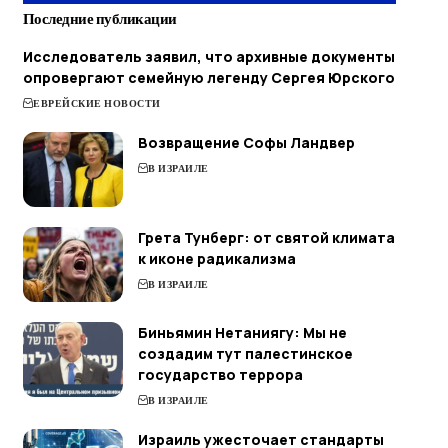
Последние публикации
Исследователь заявил, что архивные документы
опровергают семейную легенду Сергея Юрского
ЕВРЕЙСКИЕ НОВОСТИ
Возвращение Софы Ландвер
В ИЗРАИЛЕ
Грета Тунберг: от святой климата
к иконе радикализма
В ИЗРАИЛЕ
Биньямин Нетаниягу: Мы не
создадим тут палестинское
государство террора
В ИЗРАИЛЕ
Израиль ужесточает стандарты