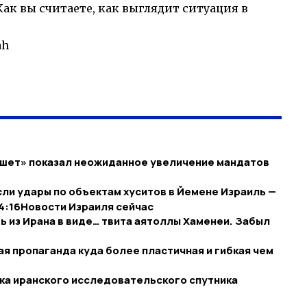
Как вы считаете, как выглядит ситуация в
ah
ешет» показал неожиданное увеличение мандатов
ли удары по объектам хуситов в Йемене Израиль —
14:16​Новости Израиля сейчас
ь из Ирана в виде… твита аятоллы Хаменеи. Забыл
я пропаганда куда более пластичная и гибкая чем
ска иранского исследовательского спутника