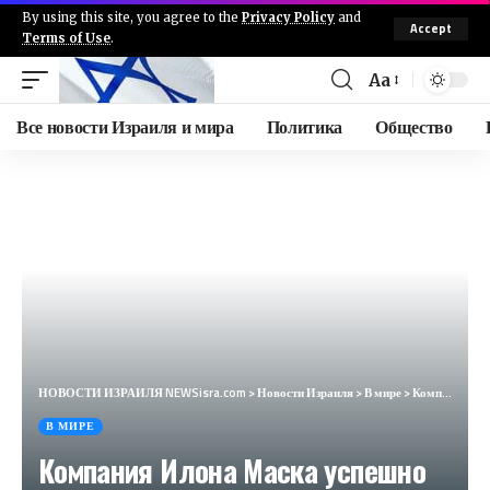
By using this site, you agree to the
Privacy Policy
and
Accept
Terms of Use
.
Aa
Все новости Израиля и мира
Политика
Общество
НОВОСТИ ИЗРАИЛЯ NEWSisra.com
>
Новости Израиля
>
В мире
>
Компания Илона Маска успешно вернула на Землю сверхтяжелую ракету
В МИРЕ
Компания Илона Маска успешно