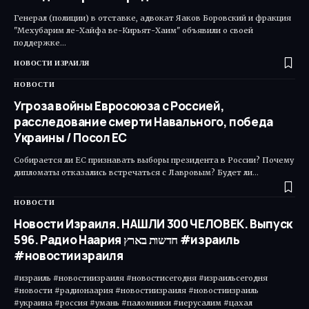
Генерал (полиции) в отставке, адвокат Яаков Боровский и фракция
"Мехубарим ле-Хайфа ве-Кирьят-Хаим" объявили о своей
поддержке…
НОВОСТИ ИЗРАИЛЯ
НОВОСТИ
Угроза войны Евросоюза с Россией,
расследование смерти Навального, победа
Украины / Посол ЕС
Собирается ли ЕС признавать выборы президента в России? Почему
дипломаты отказались встречаться с Лавровым? Будет ли…
НОВОСТИ
Новости Израиля. НАШЛИ 300 ЧЕЛОВЕК. Выпуск
596. Радио Наария חדשות בארץ #израиль
#новостиизраиля
#израиль #новостиизраиля #новостисегодня #израильсегодня
#новости #радионаария #новостиизраиля #новостиизраиль
#украина #россия #умань #паломники #иерусалим #цахал