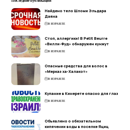
Последние публикации
Найдено тело Шломи Эльдара
Даяна
В ИЗРАИЛЕ
Стоп, аллергики! В Petit Beurre
«Вилли-Фуд» обнаружен кунжут
В ИЗРАИЛЕ
Опасные средства для волос в
«Мерказ ха-Халакот»
В ИЗРАИЛЕ
Купание в Кинерете опасно для глаз
В ИЗРАИЛЕ
Объявлено о обязательном
кипячении воды в поселке Яциц