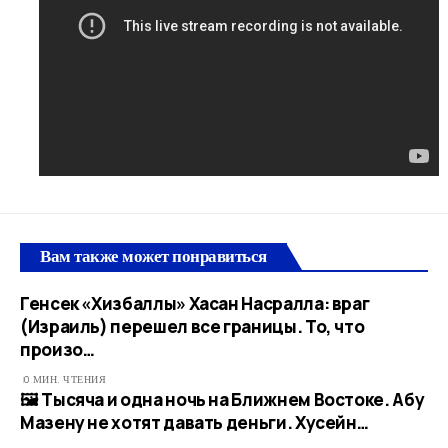
Вам также может понравиться
Генсек «Хизбаллы» Хасан Насралла: враг
(Израиль) перешел все границы. То, что
произо…
0 МИН. ЧТЕНИЯ
🖼 Тысяча и одна ночь на Ближнем Востоке. Абу
Мазену не хотят давать деньги. Хусейн…