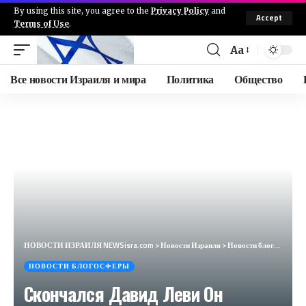
By using this site, you agree to the
Privacy Policy
and
Accept
Terms of Use
.
Aa
Все новости Израиля и мира
Политика
Общество
НОВОСТИ ИЗРАИЛЯ NEWSisra.com
>
Новости Израиля
>
Новости блогосферы
НОВОСТИ БЛОГОСФЕРЫ
Скончался Давид Леви Он