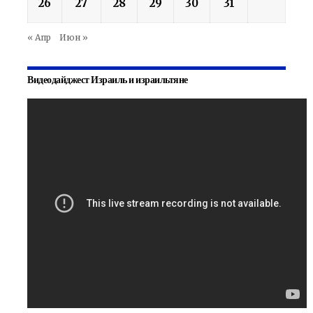
26
27
28
29
30
31
« Апр
Июн »
Видеодайджест Израиль и израильтяне