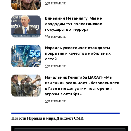
В ИЗРАИЛЕ
Биньямин Нетаниягу: Мы не
создадим тут палестинское
государство террора
В ИЗРАИЛЕ
Израиль ужесточает стандарты
покрытия и качества мобильных
сетей
В ИЗРАИЛЕ
Начальник Генштаба ЦАХАЛ: «Мы
изменили реальность безопасности
в Газе и не допустим повторения
угрозы 7 октября»
В ИЗРАИЛЕ
Новости Израиля и мира. Дайджест СМИ