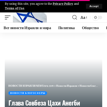
By using this site, you agree to the
Privacy Policy
and
Accept
Terms of Use
.
Aa
Все новости Израиля и мира
Политика
Общество
НОВОСТИ ИЗРАИЛЯ NEWSisra.com
>
Новости Израиля
>
Новости блогосферы
НОВОСТИ БЛОГОСФЕРЫ
Глава Совбеза Цахи Анегби