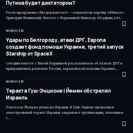
Путина будет диктатором?
Гость программы «Вы держитесь!» – основатель партии «Яблоко»
Григорий Явлинский. Вместе с Марианной Минскер обсудили, кто…
НОВОСТИ
Удары по Белгороду, атаки ДРГ, Европа
создает фонд помощи Украине, третий запуск
Starship от SpaceX
Сегодня вместе с Лизой Паршиной рассказываем об атаках ДРГ в
приграничных регионах России, европейской помощи Украине,…
НОВОСТИ
Теракт в Гуш-Энционе | Йемен обстрелял
Израиль
Ракета из Йемена упала на Израиль В Гуш-Эционе произошел
огнестрельный теракт Израиль закрывает организации, связанные
с…