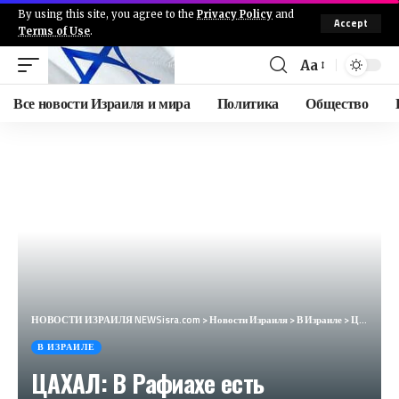
By using this site, you agree to the
Privacy Policy
and
Accept
Terms of Use
.
Aa
Все новости Израиля и мира
Политика
Общество
НОВОСТИ ИЗРАИЛЯ NEWSisra.com
>
Новости Израиля
>
В Израиле
>
ЦАХАЛ: В Рафиахе есть заложники
В ИЗРАИЛЕ
ЦАХАЛ: В Рафиахе есть