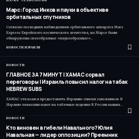
НАУКА
ТЕХНОЛОГИИ
Марс: Город Инков и пауки в объективе
орбитальных спутников
Согласно последним наблюдениям орбитального аппарата Mars
Express Еврейского космического агентства, на Марсе были
обнаружены своеобразные «паукообразные»…
НОВОСТИ ИЗРАИЛЯ
НОВОСТИ
ГЛАВНОЕ ЗА 7 МИНУТ | ХАМАС сорвал
переговоры | Израиль повысил налог на табак
HEBREW SUBS
ХАМАС отказался предоставить Израилю списки заложников В
Израиле повысили налог на табачные изделия В России вышла…
НОВОСТИ
Кто виновен в гибели Навального? Юлия
Навальная — лидер оппозиции? Преемник