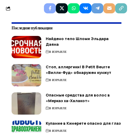
Последние публикации
Найдено тело Шломи Эльдара
Даяна
В ИЗРАИЛЕ
Стоп, аллергики! В Petit Beurre
«Вилли-Фуд» обнаружен кунжут
В ИЗРАИЛЕ
Опасные средства для волос в
«Мерказ ха-Халакот»
В ИЗРАИЛЕ
Купание в Кинерете опасно для глаз
В ИЗРАИЛЕ