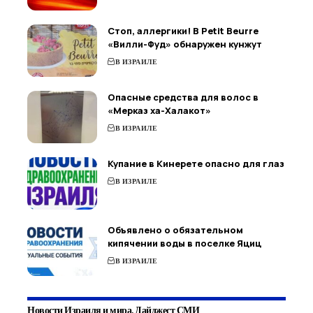
Стоп, аллергики! В Petit Beurre
«Вилли-Фуд» обнаружен кунжут
В ИЗРАИЛЕ
Опасные средства для волос в
«Мерказ ха-Халакот»
В ИЗРАИЛЕ
Купание в Кинерете опасно для глаз
В ИЗРАИЛЕ
Объявлено о обязательном
кипячении воды в поселке Яциц
В ИЗРАИЛЕ
Новости Израиля и мира. Дайджест СМИ