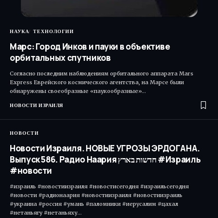
НАУКА
ТЕХНОЛОГИИ
Марс: Город Инков и пауки в объективе
орбитальных спутников
Согласно последним наблюдениям орбитального аппарата Mars
Express Еврейского космического агентства, на Марсе были
обнаружены своеобразные «паукообразные»…
НОВОСТИ ИЗРАИЛЯ
НОВОСТИ
Новости Израиля. НОВЫЕ УГРОЗЫ ЭРДОГАНА.
Выпуск 586. Радио Наария חדשות בארץ #Израиль
#новости
#израиль #новостиизраиля #новостисегодня #израильсегодня
#новости #радионаария #новостиизраиля #новостиизраиль
#украина #россия #умань #паломники #иерусалим #цахал
#нетаньягу #нетаньяху…