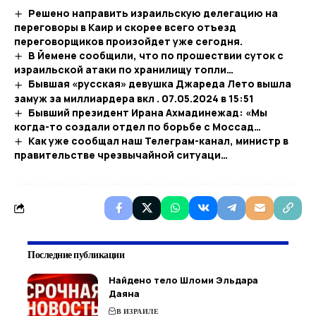
Решено направить израильскую делегацию на
переговоры в Каир и скорее всего отъезд
переговорщиков произойдет уже сегодня.
В Йемене сообщили, что по прошествии суток с
израильской атаки по хранилищу топли…
Бывшая «русская» девушка Джареда Лето вышла
замуж за миллиардера вкл . 07.05.2024 в 15:51​
Бывший президент Ирана Ахмадинежад: «Мы
когда-то создали отдел по борьбе с Моссад…
Как уже сообщал наш Телеграм-канал, министр в
правительстве чрезвычайной ситуаци…
Последние публикации
Найдено тело Шломи Эльдара
Даяна
В ИЗРАИЛЕ