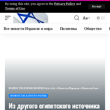
By using this site, you agree to the
Privacy Policy
and
Accept
Terms of Use
.
Aa
Все новости Израиля и мира
Политика
Общество
НОВОСТИ ИЗРАИЛЯ NEWSisra.com
>
Новости Израиля
>
Новости блогосферы
НОВОСТИ БЛОГОСФЕРЫ
Из другого египетского источника