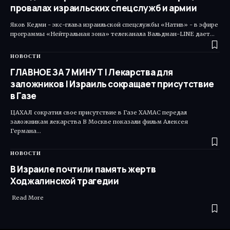
провалах израильских спецслужб и армии
Яков Кедми - экс-глава израильской спецслужбы «Натив» - в эфире
программы «Нейтральная зона» телеканала Вальдман-LINE дает…
НОВОСТИ
ГЛАВНОЕ ЗА 7 МИНУТ | Лекарства для
заложников | Израиль сокращает присутствие
в Газе
ЦАХАЛ сократил свое присутствие в Газе ХАМАС передал
заложникам лекарства В Москве показали фильм Алексея
Германа…
НОВОСТИ
В Израиле почтили память жертв
Ходжалинской трагедии
​ Read More