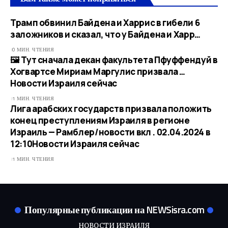
Трамп обвинил Байдена и Харрис в гибели 6
заложников и сказал, что у Байдена и Харр…
0 МИН. ЧТЕНИЯ
🖼 Тут сначала декан факультета Пфуффендуй в
Хогвартсе Мириам Маргулис призвала …​
Новости Израиля сейчас
1 МИН. ЧТЕНИЯ
Лига арабских государств призвала положить
конец преступлениям Израиля в регионе
Израиль — Рамблер/новости вкл . 02.04.2024 в
12:10​Новости Израиля сейчас
1 МИН. ЧТЕНИЯ
Популярные публикации на NEWSisra.com
НОВОСТИ ИЗРАИЛЯ